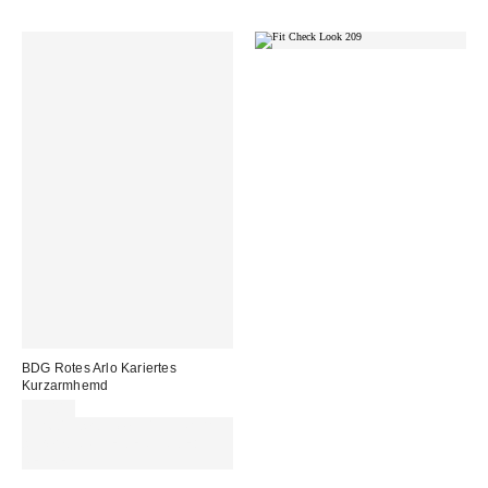
BDG Rotes Arlo Kariertes
Kurzarmhemd
55,00 €
Für 60 € shoppen & 15 € RABATT
sichern. NUTZE DEN CODE:
REFRESH