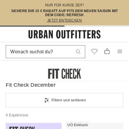
NUR FÜR KURZE ZEIT!
SICHERE DIR 15 € RABATT AUF FITS DER NEUEN SAISON MIT
DEM CODE: REFRESH
JETZT ENTDECKEN
Fit Check December
Filtern und sortieren
4 Ergebnisse
UO Exklusiv