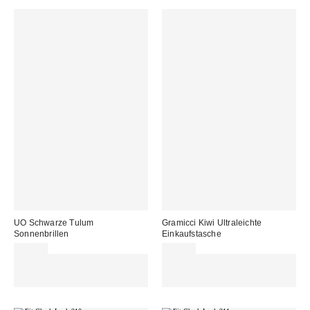
UO Schwarze Tulum
Gramicci Kiwi Ultraleichte
Sonnenbrillen
Einkaufstasche
29,00 €
30,00 €
Für 60 € shoppen & 15 € RABATT
Für 60 € shoppen & 15 € RABATT
sichern. NUTZE DEN CODE:
sichern. NUTZE DEN CODE:
REFRESH
REFRESH