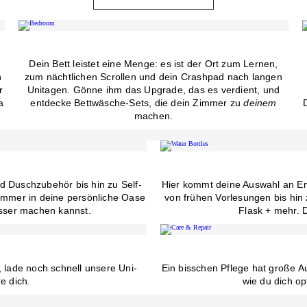
Dein Bett leistet eine Menge: es ist der Ort zum Lernen,
n
zum nächtlichen Scrollen und dein Crashpad nach langen
r
Unitagen. Gönne ihm das Upgrade, das es verdient, und
a
entdecke Bettwäsche-Sets, die dein Zimmer zu
deinem
machen.
 Duschzubehör bis hin zu Self-
Hier kommt deine Auswahl an Em
zimmer in deine persönliche Oase
von frühen Vorlesungen bis hin
esser machen kannst.
Flask + mehr. D
 lade noch schnell unsere Uni-
Ein bisschen Pflege hat große A
e dich.
wie du dich o