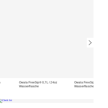
n
Owala FreeSip® 0,7L / 24oz
Owala FreeSip® 0,7L / 2
Wasserflasche
Wasserflasche