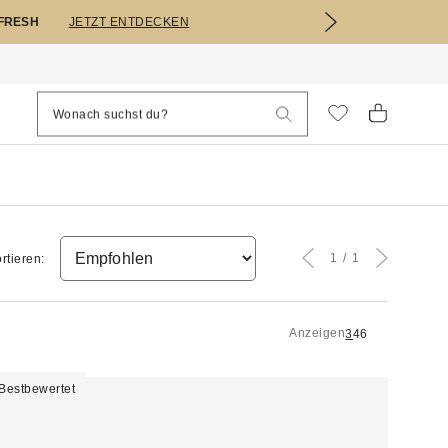
EFRESH
JETZT ENTDECKEN
1
1
rtieren:
Anzeigen
3
4
6
Bestbewertet