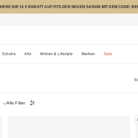
CHERE DIR 15 € RABATT AUF FITS DER NEUEN SAISON MIT DEM CODE: R
Schuhe
Alle
Wohen & Lifestyle
Marken
Sale
So
t
Alle Filter