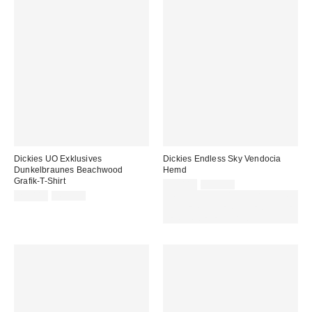
Dickies UO Exklusives
Dickies Endless Sky Vendocia
Dunkelbraunes Beachwood
Hemd
Grafik-T-Shirt
Sale
Original
35,00 €
79,00 €
Preis:
Sale
Original
Preis:
25,00 €
45,00 €
ZUSÄTZLICH 30 % RABATT AUF
Preis:
Preis:
AUSGEWÄHLTEN SALE : NUTZE
DEN CODE: EXTRA30