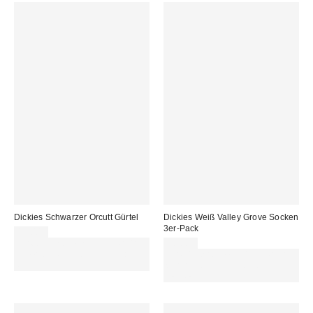
Dickies Schwarzer Orcutt Gürtel
Dickies Weiß Valley Grove Socken
3er-Pack
19,00 €
Für 60 € shoppen & 15 € RABATT
20,00 €
sichern. NUTZE DEN CODE:
Für 60 € shoppen & 15 € RABATT
REFRESH
sichern. NUTZE DEN CODE:
REFRESH