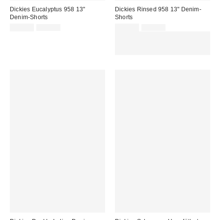
Dickies Eucalyptus 958 13"
Dickies Rinsed 958 13" Denim-
Denim-Shorts
Shorts
Sale
Original
Sale
Original
49,00 €
89,00 €
49,00 €
89,00 €
Preis:
Preis:
Preis:
Preis:
ZUSÄTZLICH 30 % RABATT AUF
AUSGEWÄHLTEN SALE : NUTZE
DEN CODE: EXTRA30