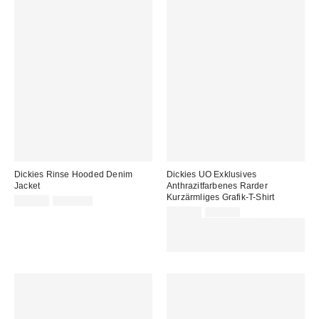
Dickies Rinse Hooded Denim
Dickies UO Exklusives
Jacket
Anthrazitfarbenes Rarder
Kurzärmliges Grafik-T-Shirt
Sale
Original
59,00 €
149,00 €
Preis:
Preis:
Sale
Original
22,00 €
39,00 €
Preis:
Preis:
ZUSÄTZLICH 30 % RABATT AUF
AUSGEWÄHLTEN SALE : NUTZE
DEN CODE: EXTRA30