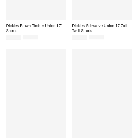
Dickies Brown Timber Union 17"
Dickies Schwarze Union 17 Zoll
Shorts
Twill-Shorts
Sale
Original
Sale
Original
49,00 €
89,00 €
49,00 €
89,00 €
Preis:
Preis:
Preis:
Preis: