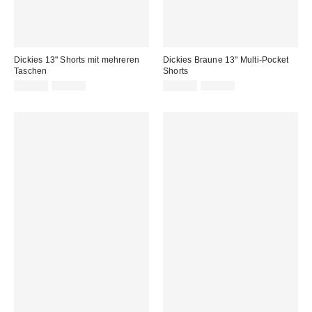
Dickies 13" Shorts mit mehreren
Dickies Braune 13" Multi-Pocket
Taschen
Shorts
Sale
Original
Sale
Original
32,00 €
75,00 €
32,00 €
75,00 €
Preis:
Preis:
Preis:
Preis: