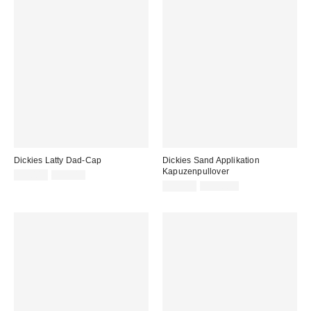
Dickies Latty Dad-Cap
Dickies Sand Applikation
Kapuzenpullover
Sale
Original
19,00 €
39,00 €
Preis:
Preis:
Sale
Original
45,00 €
115,00 €
Preis:
Preis: