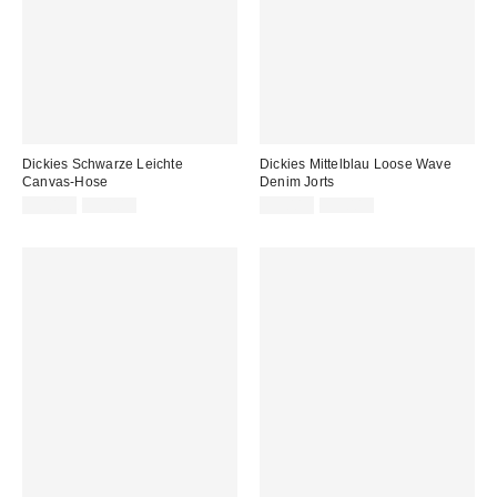
Dickies Schwarze Leichte
Dickies Mittelblau Loose Wave
Canvas-Hose
Denim Jorts
Sale
Original
Sale
Original
39,00 €
95,00 €
39,00 €
95,00 €
Preis:
Preis:
Preis:
Preis: