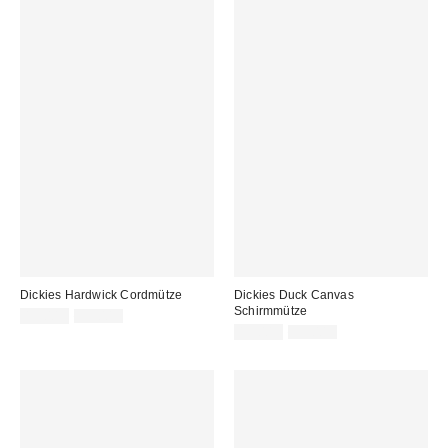
Dickies Hardwick Cordmütze
Dickies Duck Canvas
Schirmmütze
Sale
Original
19,00 €
39,00 €
Preis:
Preis:
Sale
Original
19,00 €
39,00 €
Preis:
Preis: