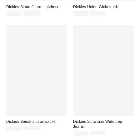
Dickies Blaue Jeans-Latzhose
Dickies Union Wickelrock
Sale
Original
Sale
Original
39,00 €
119,00 €
39,00 €
79,00 €
Preis:
Preis:
Preis:
Preis:
Dickies Bemalte Jeansjacke
Dickies Schwarze Wide Leg
Jeans
Sale
Original
49,00 €
119,00 €
Preis:
Preis:
Sale
Original
22,00 €
89,00 €
Preis:
Preis: