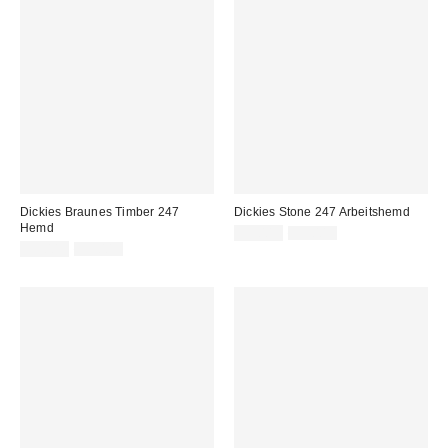
Dickies Braunes Timber 247
Dickies Stone 247 Arbeitshemd
Hemd
Sale
Original
39,00 €
95,00 €
Preis:
Sale
Original
Preis:
55,00 €
95,00 €
Preis:
Preis: