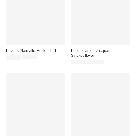
Dickies Plainville Muskelshirt
Dickies Union Jacquard
Strickpullover
Sale
Original
13,00 €
39,00 €
Preis:
Preis:
Sale
Original
39,00 €
129,00 €
Preis:
Preis: