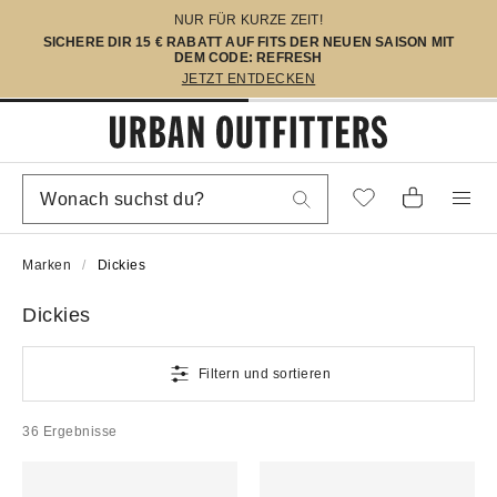
NUR FÜR KURZE ZEIT!
SICHERE DIR 15 € RABATT AUF FITS DER NEUEN SAISON MIT
DEM CODE: REFRESH
JETZT ENTDECKEN
Marken
Dickies
Dickies
Filtern und sortieren
36 Ergebnisse