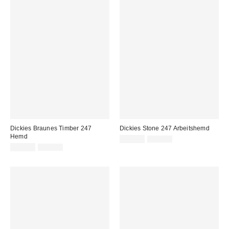
Dickies Braunes Timber 247
Dickies Stone 247 Arbeitshemd
Hemd
Sale
Original
39,00 €
95,00 €
Preis:
Sale
Original
Preis:
55,00 €
95,00 €
Preis:
Preis: