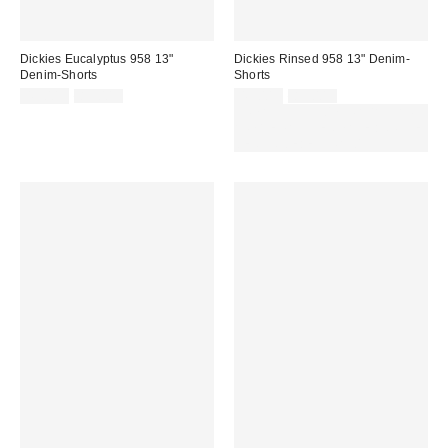
Dickies Eucalyptus 958 13"
Dickies Rinsed 958 13" Denim-
Denim-Shorts
Shorts
Sale
Original
Sale
Original
49,00 €
89,00 €
49,00 €
89,00 €
Preis:
Preis:
Preis:
Preis:
ZUSÄTZLICH 30 % RABATT AUF
AUSGEWÄHLTEN SALE : NUTZE
DEN CODE: EXTRA30