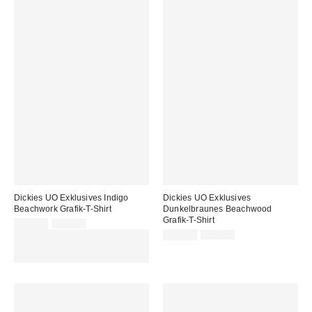
Dickies UO Exklusives Indigo
Dickies UO Exklusives
Beachwork Grafik-T-Shirt
Dunkelbraunes Beachwood
Grafik-T-Shirt
Sale
Original
25,00 €
45,00 €
Preis:
Preis:
Sale
Original
ZUSÄTZLICH 30 % RABATT AUF
25,00 €
45,00 €
Preis:
Preis:
AUSGEWÄHLTEN SALE : NUTZE
DEN CODE: EXTRA30