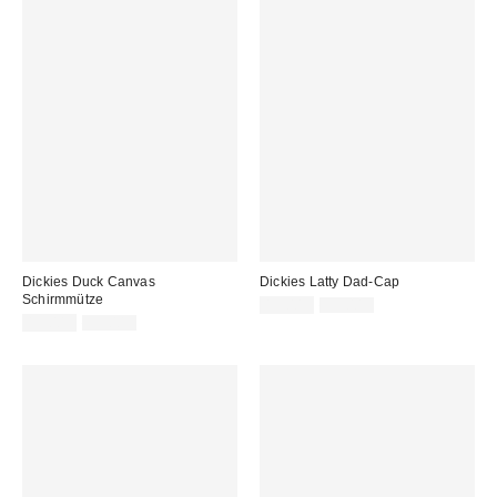
Dickies Duck Canvas
Dickies Latty Dad-Cap
Schirmmütze
Sale
Original
19,00 €
39,00 €
Preis:
Sale
Original
Preis:
19,00 €
39,00 €
Preis:
Preis: