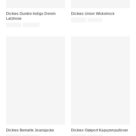
Dickies Dunkle Indigo Denim
Dickies Union Wickelrock
Latzhose
Sale
Original
39,00 €
79,00 €
Preis:
Sale
Original
Preis:
39,00 €
115,00 €
Preis:
Preis:
Dickies Bemalte Jeansjacke
Dickies Oakport Kapuzenpullover