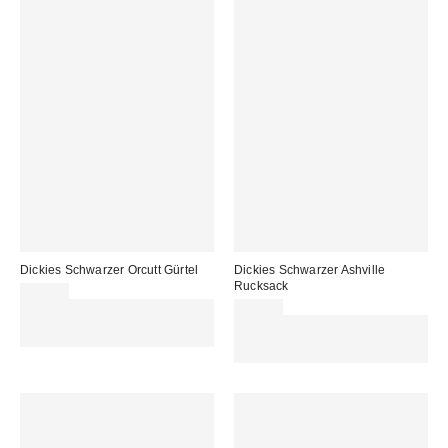
Dickies Schwarzer Orcutt Gürtel
Dickies Schwarzer Ashville
Rucksack
19,00 €
Für 60 € shoppen & 15 € RABATT
69,00 €
sichern. NUTZE DEN CODE:
Für 60 € shoppen & 15 € RABATT
REFRESH
sichern. NUTZE DEN CODE:
REFRESH