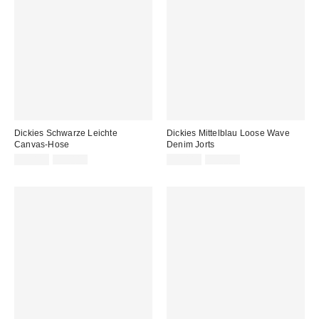
Dickies Schwarze Leichte
Dickies Mittelblau Loose Wave
Canvas-Hose
Denim Jorts
Sale
Original
Sale
Original
39,00 €
95,00 €
39,00 €
95,00 €
Preis:
Preis:
Preis:
Preis: