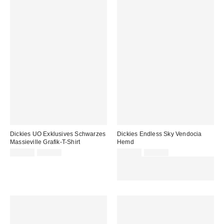
Dickies UO Exklusives Schwarzes
Dickies Endless Sky Vendocia
Massieville Grafik-T-Shirt
Hemd
Sale
Original
Sale
Original
25,00 €
45,00 €
35,00 €
79,00 €
Preis:
Preis:
Preis:
Preis:
ZUSÄTZLICH 30 % RABATT AUF
AUSGEWÄHLTEN SALE : NUTZE
DEN CODE: EXTRA30