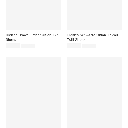
Dickies Brown Timber Union 17"
Dickies Schwarze Union 17 Zoll
Shorts
Twill-Shorts
Sale
Original
Sale
Original
49,00 €
89,00 €
49,00 €
89,00 €
Preis:
Preis:
Preis:
Preis: