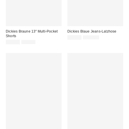
Dickies Braune 13" Multi-Pocket
Dickies Blaue Jeans-Latzhose
Shorts
Sale
Original
39,00 €
119,00 €
Preis:
Sale
Original
Preis:
32,00 €
75,00 €
Preis:
Preis: