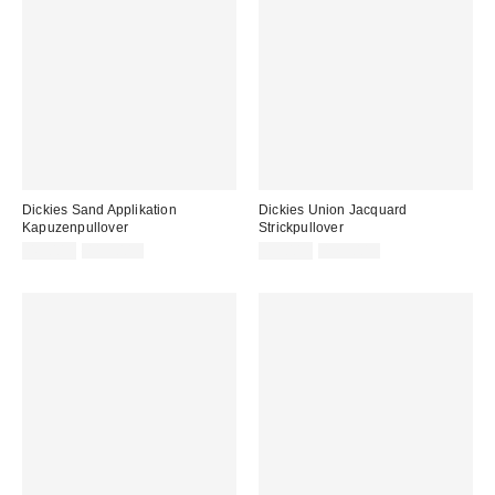
Dickies Sand Applikation
Dickies Union Jacquard
Kapuzenpullover
Strickpullover
Sale
Original
Sale
Original
45,00 €
115,00 €
39,00 €
129,00 €
Preis:
Preis:
Preis:
Preis: