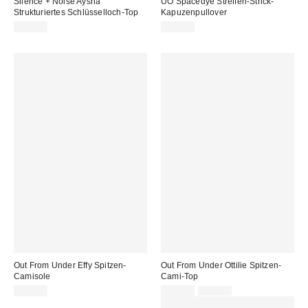
Silence + Noise Aysha
UO Spacedye Streifen-Strick-
Strukturiertes Schlüsselloch-Top
Kapuzenpullover
39,00 €
75,00 €
Out From Under Effy Spitzen-
Out From Under Ottilie Spitzen-
Camisole
Cami-Top
Sale
Original
39,00 €
29,00 €
39,00 €
Preis:
Preis:
ZUSÄTZLICH 30 % RABATT AUF