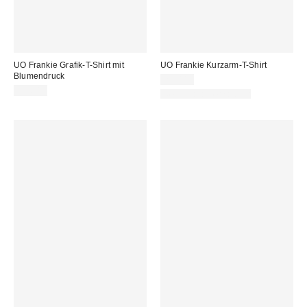
UO Frankie Grafik-T-Shirt mit
UO Frankie Kurzarm-T-Shirt
Blumendruck
25,00 €
29,00 €
Neue Farbe erhältlich