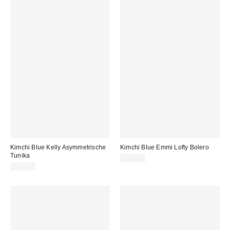
Kimchi Blue Kelly Asymmetrische
Kimchi Blue Emmi Lofty Bolero
Tunika
45,00 €
39,00 €