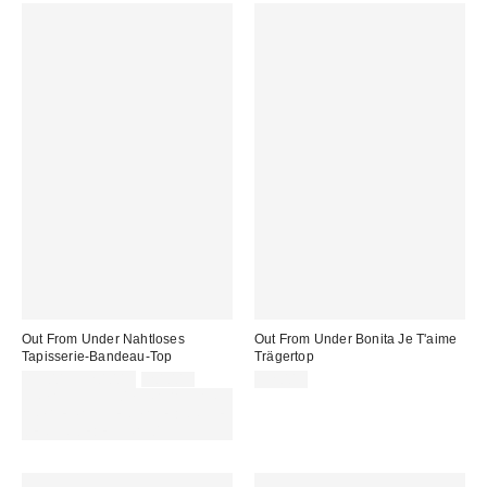
Out From Under Nahtloses
Out From Under Bonita Je T'aime
Tapisserie-Bandeau-Top
Trägertop
Sale
Original
15,00 € – 20,00 €
20,00 €
32,00 €
Preis:
Preis:
ZUSÄTZLICH 30 % RABATT AUF
AUSGEWÄHLTEN SALE : NUTZE
DEN CODE: EXTRA30