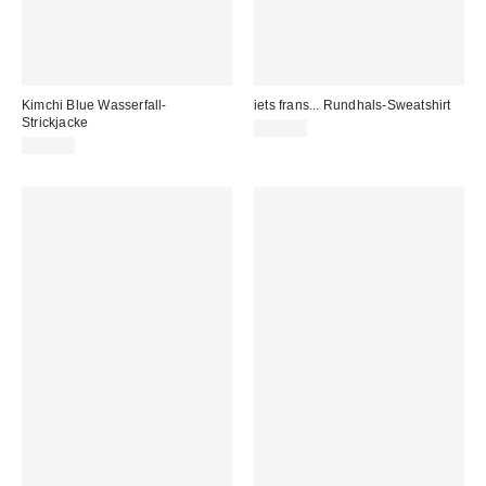
Kimchi Blue Wasserfall-
iets frans... Rundhals-Sweatshirt
Strickjacke
55,00 €
45,00 €