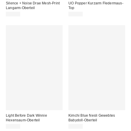
Silence + Noise Drae Mesh-Print
UO Popper Kurzarm Fledermaus-
Langarm-Oberteil
Top
29,00 €
45,00 €
Light Before Dark Winnie
Kimchi Blue Nesli Gewebtes
Hexensaum-Oberteil
Babydoll-Oberteil
65,00 €
49,00 €