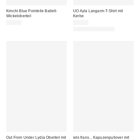
Kimchi Blue Pointelle Ballett-
UO Ayla Langarm-T-Shirt mit
Wickeloberteil
Kerbe
45,00 €
29,00 €
Neue Farbe erhältlich
Out From Under Lydia Oberteil mit
iets frans... Kapuzenpullover mit