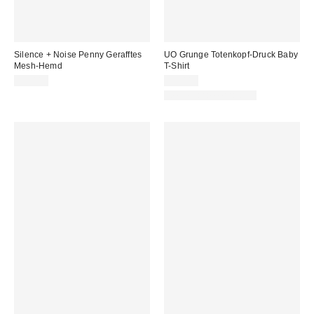
Silence + Noise Penny Gerafftes
UO Grunge Totenkopf-Druck Baby
Mesh-Hemd
T-Shirt
39,00 €
35,00 €
Neue Farbe erhältlich