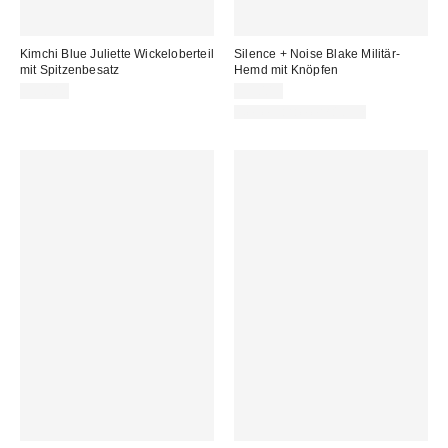
Kimchi Blue Juliette Wickeloberteil
Silence + Noise Blake Militär-
mit Spitzenbesatz
Hemd mit Knöpfen
39,00 €
59,00 €
Neue Farbe erhältlich