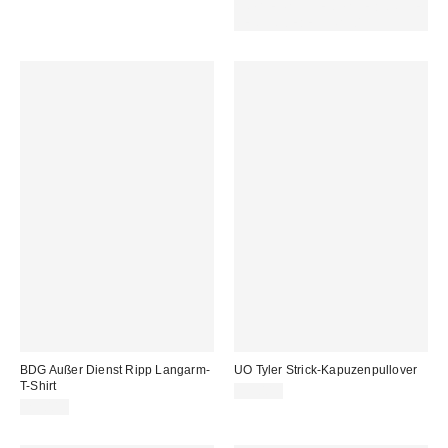
AUSGEWÄHLTEN SALE : NUTZE
DEN CODE: EXTRA30
BDG Außer Dienst Ripp Langarm-
UO Tyler Strick-Kapuzenpullover
T-Shirt
59,00 €
29,00 €