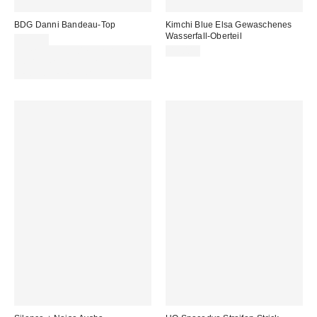
BDG Danni Bandeau-Top
Kimchi Blue Elsa Gewaschenes
Wasserfall-Oberteil
20,00 €
ZUSÄTZLICH 30 % RABATT AUF
49,00 €
AUSGEWÄHLTEN SALE : NUTZE
DEN CODE: EXTRA30