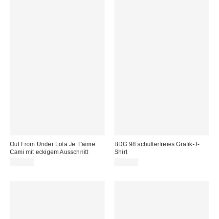
Out From Under Lola Je T'aime
BDG 98 schulterfreies Grafik-T-
Cami mit eckigem Ausschnitt
Shirt
32,00 €
32,00 €