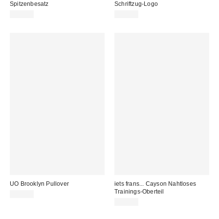
Spitzenbesatz
Schriftzug-Logo
35,00 €
65,00 €
UO Brooklyn Pullover
iets frans... Cayson Nahtloses
Trainings-Oberteil
49,00 €
59,00 €