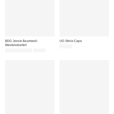
BDG Jessie Baumwoll-
UO Strick-Cape
Westenoberteil
39,00 €
Sale
Original
10,00 € – 15,00 €
15,00 €
Preis:
Preis: