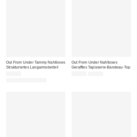
Out From Under Tammy Nahtloses
Out From Under Nahtloses
Strukturiertes Langarmoberteil
Gerafftes Tapisserie-Bandeau-Top
Sale
Original
35,00 €
15,00 €
25,00 €
Preis:
Preis:
Neue Farbe erhältlich