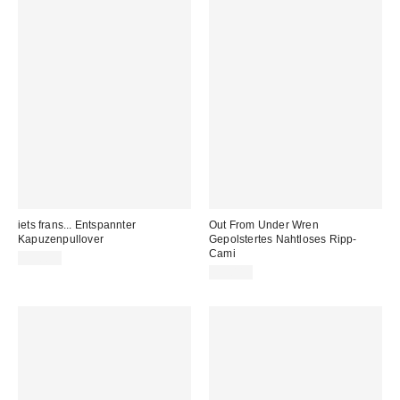
iets frans... Entspannter
Out From Under Wren
Kapuzenpullover
Gepolstertes Nahtloses Ripp-
Cami
59,00 €
22,00 €