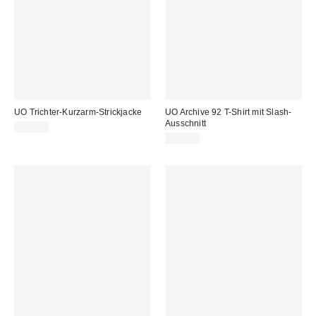
UO Trichter-Kurzarm-Strickjacke
UO Archive 92 T-Shirt mit Slash-
Ausschnitt
39,00 €
35,00 €