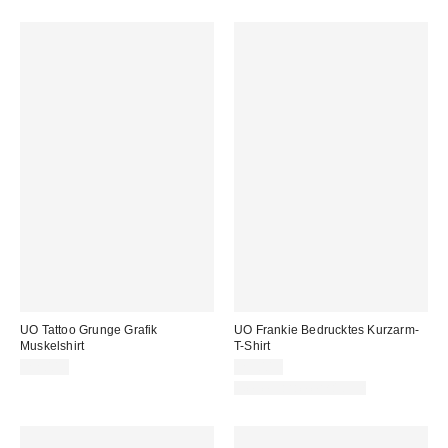
UO Tattoo Grunge Grafik
UO Frankie Bedrucktes Kurzarm-
Muskelshirt
T-Shirt
22,00 €
29,00 €
Neue Farbe erhältlich