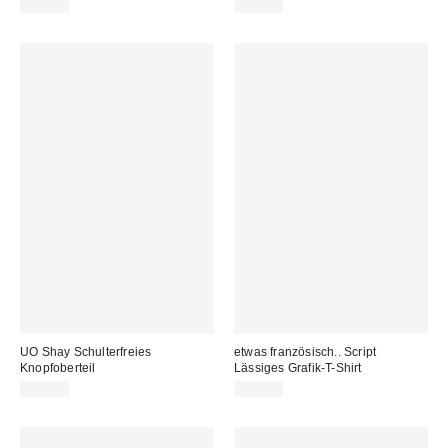
35,00 €
49,00 €
UO Shay Schulterfreies
etwas französisch.. Script
Knopfoberteil
Lässiges Grafik-T-Shirt
39,00 €
32,00 €