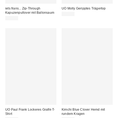
iets frans... Zip-Through
UO Molly Geripptes Trägertop
Kapuzenpullover mit Ballonsaum
20,00 €
69,00 €
UO Paul Frank Lockeres Grafik-T-
Kimchi Blue Clover Hemd mit
Shirt
rundem Kragen