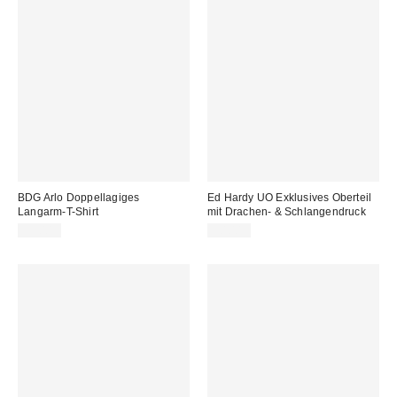
BDG Arlo Doppellagiges
Ed Hardy UO Exklusives Oberteil
Langarm-T-Shirt
mit Drachen- & Schlangendruck
39,00 €
50,00 €