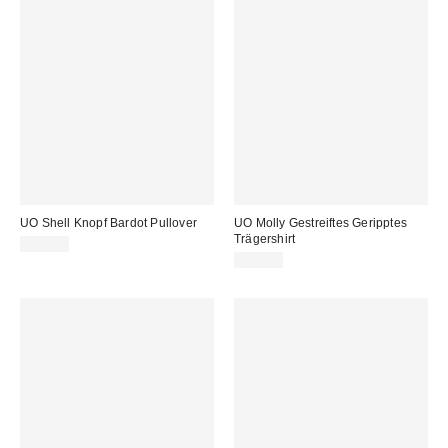
UO Shell Knopf Bardot Pullover
UO Molly Gestreiftes Geripptes
Trägershirt
45,00 €
20,00 €