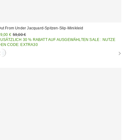
ut From Under Jacquard-Spitzen-Slip-Minikleid
ale
Original
9,00 €
59,00 €
Preis:
reis:
ZUSÄTZLICH 30 % RABATT AUF AUSGEWÄHLTEN SALE : NUTZE
DEN CODE: EXTRA30