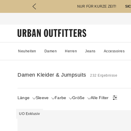
NUR FÜR KURZE ZEIT!
SI
Neuheiten
Damen
Herren
Jeans
Accessoires
Damen Kleider & Jumpsuits
232 Ergebnisse
Länge
Sleeve
Farbe
Größe
Alle Filter
UO Exklusiv