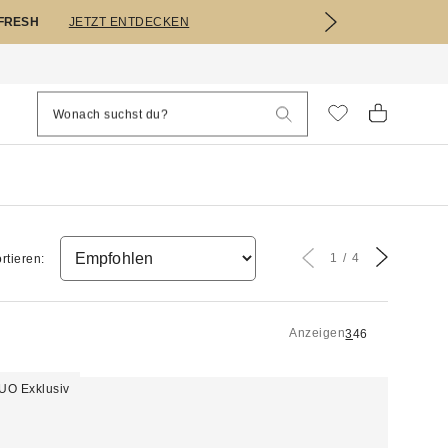
EFRESH
JETZT ENTDECKEN
1
4
rtieren:
Anzeigen
3
4
6
UO Exklusiv