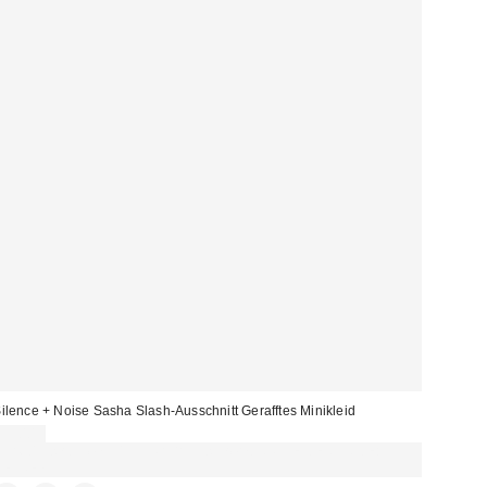
ilence + Noise Sasha Slash-Ausschnitt Gerafftes Minikleid
55,00 €
Für 60 € shoppen & 15 € RABATT sichern. NUTZE DEN CODE:
REFRESH