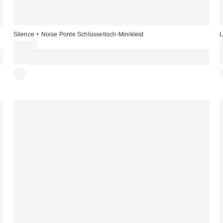
Silence + Noise Ponte Schlüsselloch-Minikleid
L
59,00 €
Für 60 € shoppen & 15 € RABATT sichern. NUTZE DEN CODE:
REFRESH