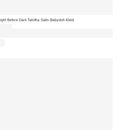
ight Before Dark Tabitha Satin-Babydoll-Kleid
75,00 €
Für 60 € shoppen & 15 € RABATT sichern. NUTZE DEN CODE:
REFRESH