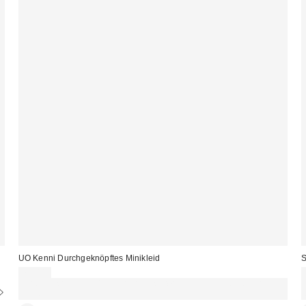
UO Kenni Durchgeknöpftes Minikleid
S
75,00 €
Für 60 € shoppen & 15 € RABATT sichern. NUTZE DEN CODE:
REFRESH