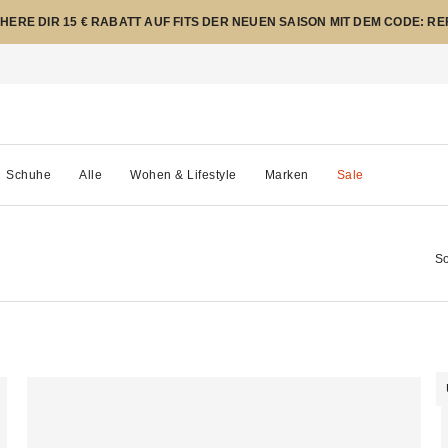
CHERE DIR 15 € RABATT AUF FITS DER NEUEN SAISON MIT DEM CODE: R
Schuhe
Alle
Wohen & Lifestyle
Marken
Sale
So