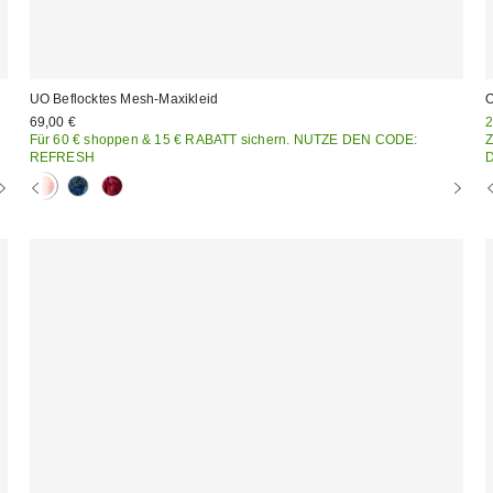
UO Beflocktes Mesh-Maxikleid
O
S
69,00 €
2
P
Für 60 € shoppen & 15 € RABATT sichern. NUTZE DEN CODE:
REFRESH