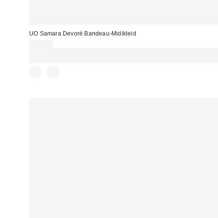
UO Samara Devoré Bandeau-Midikleid
55,00 €
Für 60 € shoppen & 15 € RABATT sichern. NUTZE DEN CODE:
REFRESH