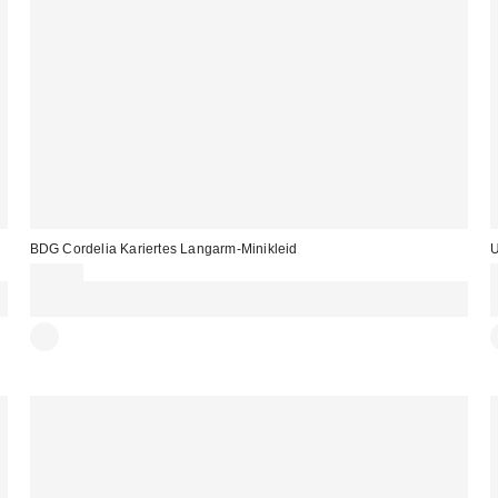
BDG Cordelia Kariertes Langarm-Minikleid
U
65,00 €
Für 60 € shoppen & 15 € RABATT sichern. NUTZE DEN CODE:
REFRESH