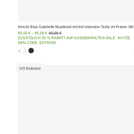
Kimchi Blue Gabriette Maxikleid mit tief sitzender Taille im Prairie-Stil
Sale
Original
69,00 € – 85,00 €
85,00 €
Preis:
Preis:
ZUSÄTZLICH 30 % RABATT AUF AUSGEWÄHLTEN SALE : NUTZE
DEN CODE: EXTRA30
UO Exklusiv