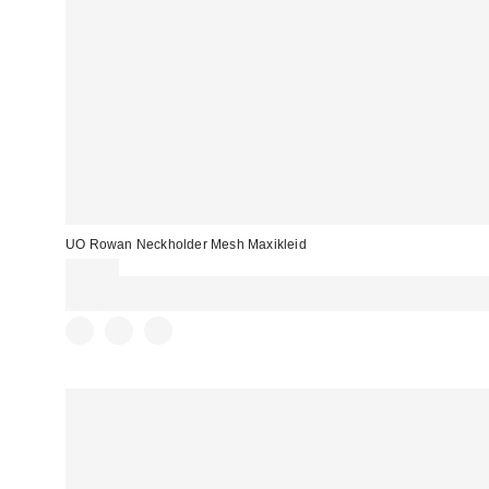
UO Rowan Neckholder Mesh Maxikleid
69,00 €
Für 60 € shoppen & 15 € RABATT sichern. NUTZE DEN CODE:
REFRESH