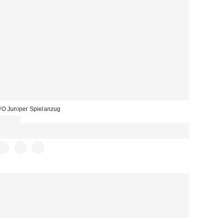
O Juniper Spielanzug
59,00 €
Für 60 € shoppen & 15 € RABATT sichern. NUTZE DEN CODE:
REFRESH