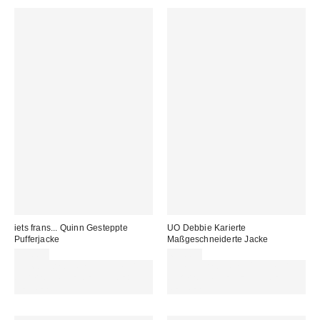
iets frans... Quinn Gesteppte
UO Debbie Karierte
Pufferjacke
Maßgeschneiderte Jacke
99,00 €
65,00 €
Für 60 € shoppen & 15 € RABATT
Für 60 € shoppen & 15 € RABATT
sichern. NUTZE DEN CODE:
sichern. NUTZE DEN CODE:
REFRESH
REFRESH