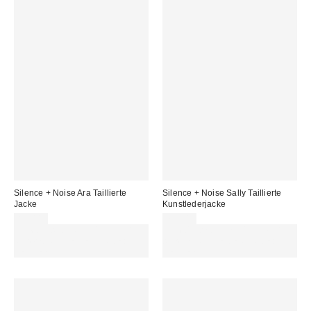
Silence + Noise Ara Taillierte
Silence + Noise Sally Taillierte
Jacke
Kunstlederjacke
85,00 €
79,00 €
Für 60 € shoppen & 15 € RABATT
Für 60 € shoppen & 15 € RABATT
sichern. NUTZE DEN CODE:
sichern. NUTZE DEN CODE:
REFRESH
REFRESH