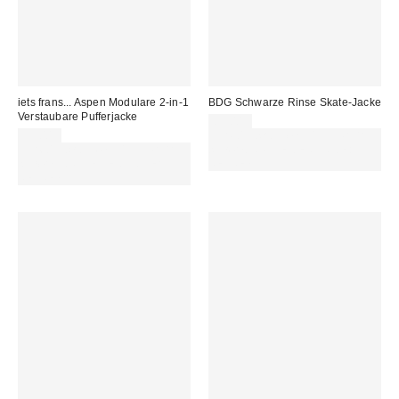
iets frans... Aspen Modulare 2-in-1
BDG Schwarze Rinse Skate-Jacke
Verstaubare Pufferjacke
89,00 €
99,00 €
Für 60 € shoppen & 15 € RABATT
Für 60 € shoppen & 15 € RABATT
sichern. NUTZE DEN CODE:
sichern. NUTZE DEN CODE:
REFRESH
REFRESH