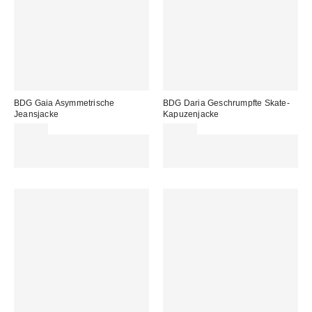
BDG Gaia Asymmetrische
BDG Daria Geschrumpfte Skate-
Jeansjacke
Kapuzenjacke
89,00 €
95,00 €
Für 60 € shoppen & 15 € RABATT
Für 60 € shoppen & 15 € RABATT
sichern. NUTZE DEN CODE:
sichern. NUTZE DEN CODE:
REFRESH
REFRESH