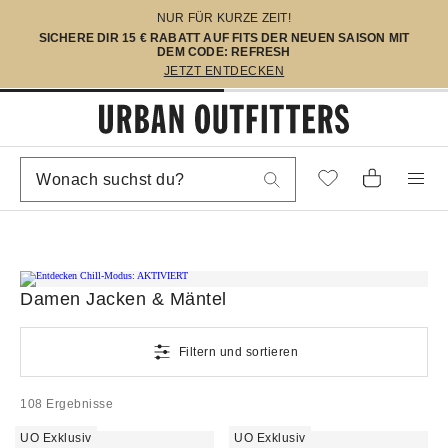
NUR FÜR KURZE ZEIT!
SICHERE DIR 15 € RABATT AUF FITS DER NEUEN SAISON MIT
DEM CODE: REFRESH
JETZT ENTDECKEN
Damen Jacken & Mäntel
Filtern und sortieren
108 Ergebnisse
UO Exklusiv
UO Exklusiv