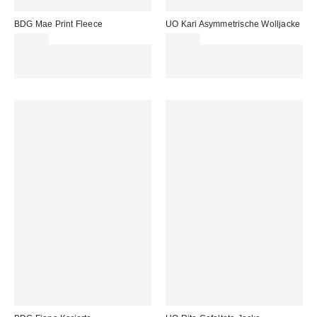
BDG Mae Print Fleece
UO Kari Asymmetrische Wolljacke
85,00 €
95,00 €
Für 60 € shoppen & 15 € RABATT
Für 60 € shoppen & 15 € RABATT
sichern. NUTZE DEN CODE:
sichern. NUTZE DEN CODE:
REFRESH
REFRESH