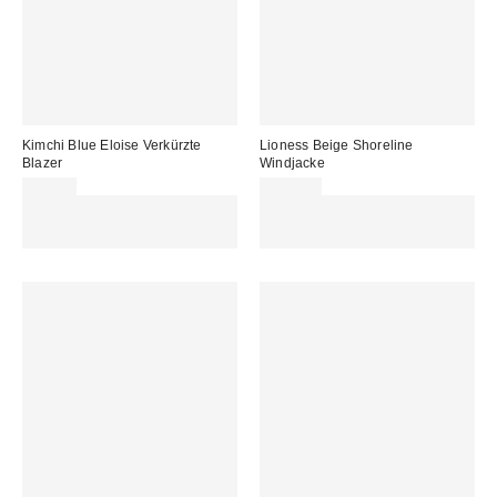
Kimchi Blue Eloise Verkürzte
Lioness Beige Shoreline
Blazer
Windjacke
69,00 €
104,00 €
Für 60 € shoppen & 15 € RABATT
Für 60 € shoppen & 15 € RABATT
sichern. NUTZE DEN CODE:
sichern. NUTZE DEN CODE:
REFRESH
REFRESH