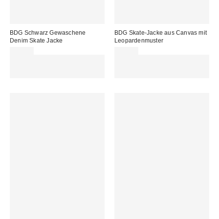
BDG Schwarz Gewaschene
BDG Skate-Jacke aus Canvas mit
Denim Skate Jacke
Leopardenmuster
95,00 €
99,00 €
Für 60 € shoppen & 15 € RABATT
Für 60 € shoppen & 15 € RABATT
sichern. NUTZE DEN CODE:
sichern. NUTZE DEN CODE:
REFRESH
REFRESH