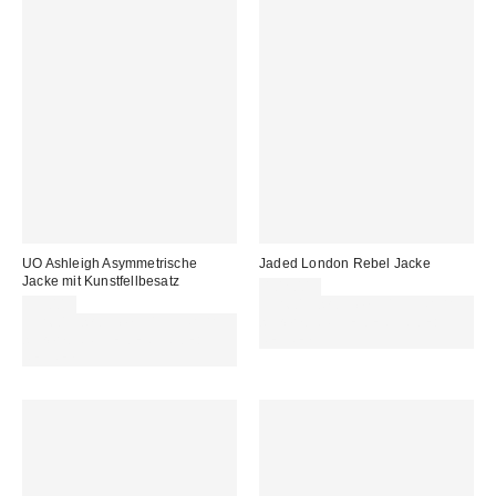
UO Ashleigh Asymmetrische
Jaded London Rebel Jacke
Jacke mit Kunstfellbesatz
102,00 €
95,00 €
Für 60 € shoppen & 15 € RABATT
Für 60 € shoppen & 15 € RABATT
sichern. NUTZE DEN CODE:
sichern. NUTZE DEN CODE:
REFRESH
REFRESH