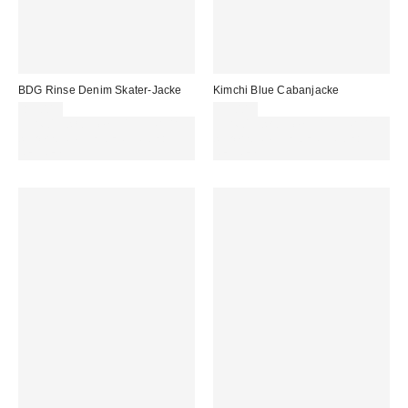
BDG Rinse Denim Skater-Jacke
Kimchi Blue Cabanjacke
89,00 €
95,00 €
Für 60 € shoppen & 15 € RABATT
Für 60 € shoppen & 15 € RABATT
sichern. NUTZE DEN CODE:
sichern. NUTZE DEN CODE:
REFRESH
REFRESH