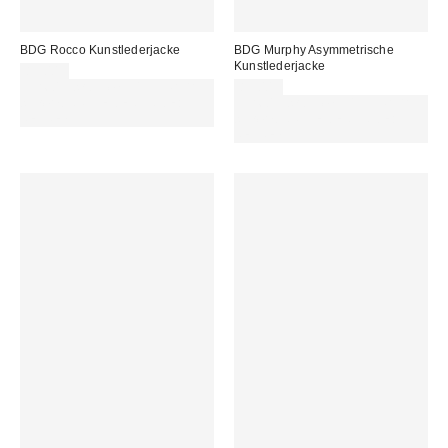
BDG Rocco Kunstlederjacke
BDG Murphy Asymmetrische
Kunstlederjacke
89,00 €
Für 60 € shoppen & 15 € RABATT
89,00 €
sichern. NUTZE DEN CODE:
Für 60 € shoppen & 15 € RABATT
REFRESH
sichern. NUTZE DEN CODE:
REFRESH