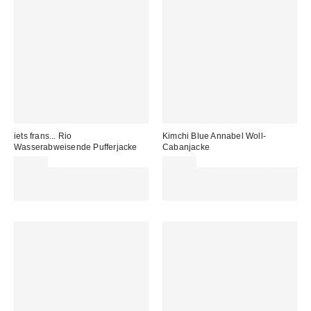
iets frans... Rio
Kimchi Blue Annabel Woll-
Wasserabweisende Pufferjacke
Cabanjacke
99,00 €
95,00 €
Für 60 € shoppen & 15 € RABATT
Für 60 € shoppen & 15 € RABATT
sichern. NUTZE DEN CODE:
sichern. NUTZE DEN CODE:
REFRESH
REFRESH