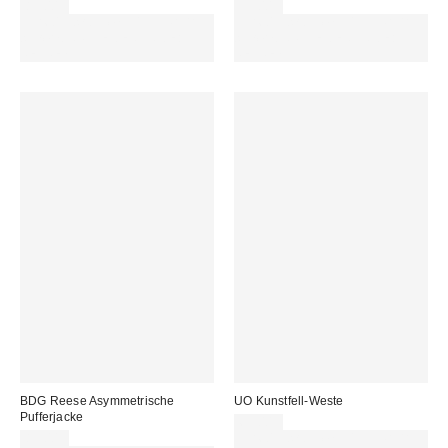
89,00 €
95,00 €
Für 60 € shoppen & 15 € RABATT
Für 60 € shoppen & 15 € RABATT
sichern. NUTZE DEN CODE:
sichern. NUTZE DEN CODE:
REFRESH
REFRESH
BDG Reese Asymmetrische
UO Kunstfell-Weste
Pufferjacke
69,00 €
85,00 €
Für 60 € shoppen & 15 € RABATT