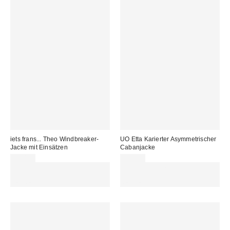
iets frans... Theo Windbreaker-
UO Etta Karierter Asymmetrischer
Jacke mit Einsätzen
Cabanjacke
95,00 €
75,00 €
Für 60 € shoppen & 15 € RABATT
Für 60 € shoppen & 15 € RABATT
sichern. NUTZE DEN CODE:
sichern. NUTZE DEN CODE:
REFRESH
REFRESH