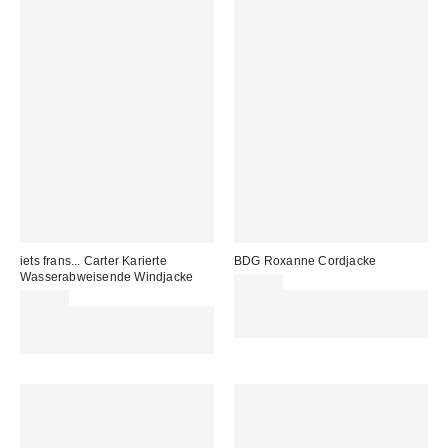
iets frans... Carter Karierte
BDG Roxanne Cordjacke
Wasserabweisende Windjacke
89,00 €
89,00 €
Für 60 € shoppen & 15 € RABATT
Für 60 € shoppen & 15 € RABATT
sichern. NUTZE DEN CODE:
sichern. NUTZE DEN CODE:
REFRESH
REFRESH