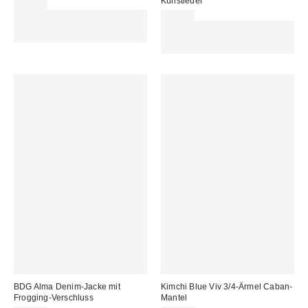
Kunstleder
85,00 €
Für 60 € shoppen & 15 € RABATT
99,00 €
sichern. NUTZE DEN CODE:
Für 60 € shoppen & 15 € RABATT
REFRESH
sichern. NUTZE DEN CODE:
REFRESH
BDG Alma Denim-Jacke mit
Kimchi Blue Viv 3/4-Ärmel Caban-
Frogging-Verschluss
Mantel