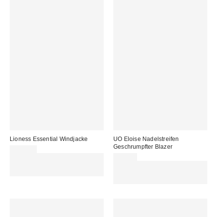
Lioness Essential Windjacke
UO Eloise Nadelstreifen
Geschrumpfter Blazer
104,00 €
Für 60 € shoppen & 15 € RABATT
69,00 €
sichern. NUTZE DEN CODE:
Für 60 € shoppen & 15 € RABATT
REFRESH
sichern. NUTZE DEN CODE:
REFRESH