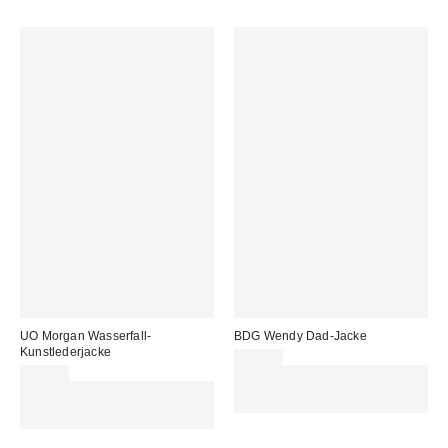
UO Morgan Wasserfall-
BDG Wendy Dad-Jacke
Kunstlederjacke
95,00 €
95,00 €
Für 60 € shoppen & 15 € RABATT
Für 60 € shoppen & 15 € RABATT
sichern. NUTZE DEN CODE:
sichern. NUTZE DEN CODE:
REFRESH
REFRESH