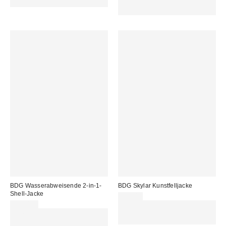
REFRESH
sichern. NUTZE DEN CODE:
REFRESH
BDG Wasserabweisende 2-in-1-
BDG Skylar Kunstfelljacke
Shell-Jacke
85,00 €
115,00 €
Für 60 € shoppen & 15 € RABATT
Für 60 € shoppen & 15 € RABATT
sichern. NUTZE DEN CODE:
sichern. NUTZE DEN CODE:
REFRESH