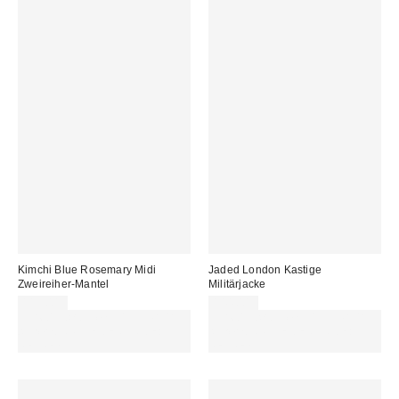
Kimchi Blue Rosemary Midi
Jaded London Kastige
Zweireiher-Mantel
Militärjacke
115,00 €
144,00 €
Für 60 € shoppen & 15 € RABATT
Für 60 € shoppen & 15 € RABATT
sichern. NUTZE DEN CODE:
sichern. NUTZE DEN CODE:
REFRESH
REFRESH