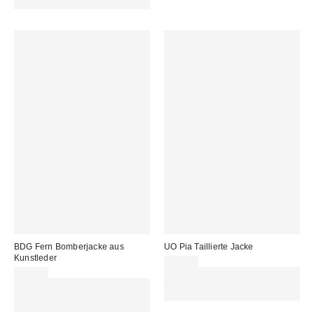
REFRESH
BDG Fern Bomberjacke aus
UO Pia Taillierte Jacke
Kunstleder
89,00 €
99,00 €
Für 60 € shoppen & 15 € RABATT
Für 60 € shoppen & 15 € RABATT
sichern. NUTZE DEN CODE:
sichern. NUTZE DEN CODE:
REFRESH
REFRESH