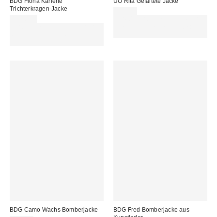
BDG Fiona Karierte
UO Rita Gefaltete Jacke
Trichterkragen-Jacke
85,00 €
115,00 €
Für 60 € shoppen & 15 € RABATT
Für 60 € shoppen & 15 € RABATT
sichern. NUTZE DEN CODE:
sichern. NUTZE DEN CODE:
REFRESH
REFRESH
BDG Camo Wachs Bomberjacke
BDG Fred Bomberjacke aus