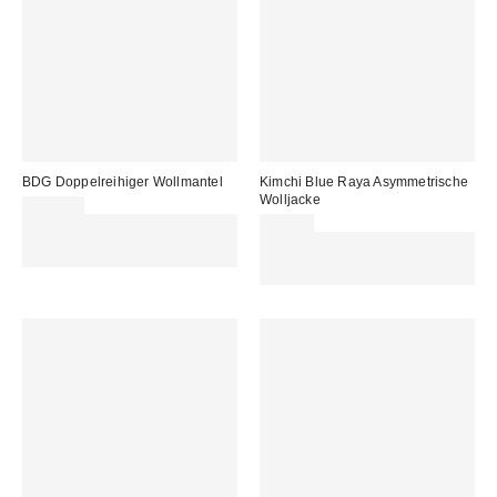
BDG Doppelreihiger Wollmantel
Kimchi Blue Raya Asymmetrische
Wolljacke
115,00 €
Für 60 € shoppen & 15 € RABATT
89,00 €
sichern. NUTZE DEN CODE:
Für 60 € shoppen & 15 € RABATT
REFRESH
sichern. NUTZE DEN CODE:
REFRESH