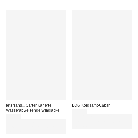
iets frans... Carter Karierte
BDG Kordsamt-Caban
Wasserabweisende Windjacke
79,00 €
89,00 €
Für 60 € shoppen & 15 € RABATT
Für 60 € shoppen & 15 € RABATT
sichern. NUTZE DEN CODE:
sichern. NUTZE DEN CODE:
REFRESH
REFRESH