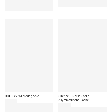
Für 60 € shoppen & 15 € RABATT
sichern. NUTZE DEN CODE:
sichern. NUTZE DEN CODE:
REFRESH
REFRESH
BDG Lex Wildlederjacke
Silence + Noise Stella
Asymmetrische Jacke
99,00 €
Für 60 € shoppen & 15 € RABATT
69,00 €
sichern. NUTZE DEN CODE:
Für 60 € shoppen & 15 € RABATT