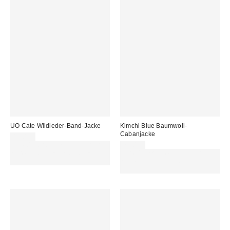
UO Cate Wildleder-Band-Jacke
Kimchi Blue Baumwoll-
Cabanjacke
89,00 €
Für 60 € shoppen & 15 € RABATT
79,00 €
sichern. NUTZE DEN CODE:
Für 60 € shoppen & 15 € RABATT
REFRESH
sichern. NUTZE DEN CODE:
REFRESH