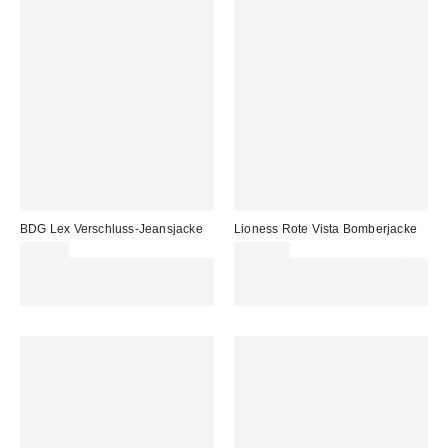
BDG Lex Verschluss-Jeansjacke
Lioness Rote Vista Bomberjacke
95,00 €
138,00 €
Für 60 € shoppen & 15 € RABATT
Für 60 € shoppen & 15 € RABATT
sichern. NUTZE DEN CODE:
sichern. NUTZE DEN CODE:
REFRESH
REFRESH