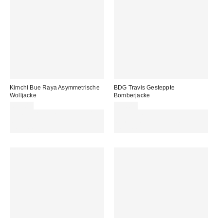
Kimchi Bue Raya Asymmetrische
BDG Travis Gesteppte
Wolljacke
Bomberjacke
89,00 €
99,00 €
Für 60 € shoppen & 15 € RABATT
Für 60 € shoppen & 15 € RABATT
sichern. NUTZE DEN CODE:
sichern. NUTZE DEN CODE:
REFRESH
REFRESH