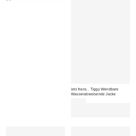
iets frans... Tiggy Wendbare
Wasserabweisende Jacke
99,00 €
Für 60 € shoppen & 15 € RABATT
sichern. NUTZE DEN CODE:
REFRESH