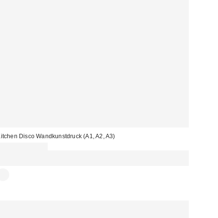
itchen Disco Wandkunstdruck (A1, A2, A3)
13,00 € – 35,00 €
Für 60 € shoppen & 15 € RABATT sichern. NUTZE DEN CODE:
REFRESH