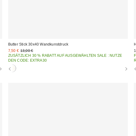
Butter Stick 30x40 Wandkunstdruck
H
Sale
Original
7,50 €
13,00 €
1
Preis:
Preis:
ZUSÄTZLICH 30 % RABATT AUF AUSGEWÄHLTEN SALE : NUTZE
F
DEN CODE: EXTRA30