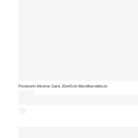
Posterami Alberne Gans 30x40cm Wandkunstdruck
13,00 €
Für 60 € shoppen & 15 € RABATT sichern. NUTZE DEN CODE:
REFRESH