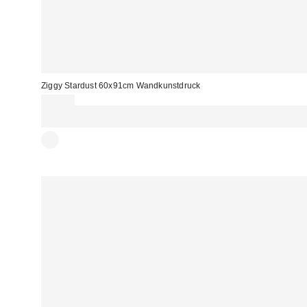
Ziggy Stardust 60x91cm Wandkunstdruck
13,00 €
Für 60 € shoppen & 15 € RABATT sichern. NUTZE DEN CODE:
REFRESH