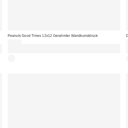
Peanuts Good Times 12x12 Gerahmter Wandkunstdruck
D
45,00 €
Für 60 € shoppen & 15 € RABATT sichern. NUTZE DEN CODE:
REFRESH