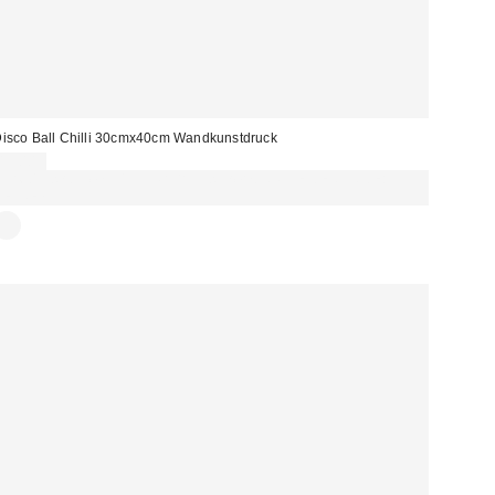
isco Ball Chilli 30cmx40cm Wandkunstdruck
13,00 €
Für 60 € shoppen & 15 € RABATT sichern. NUTZE DEN CODE:
REFRESH