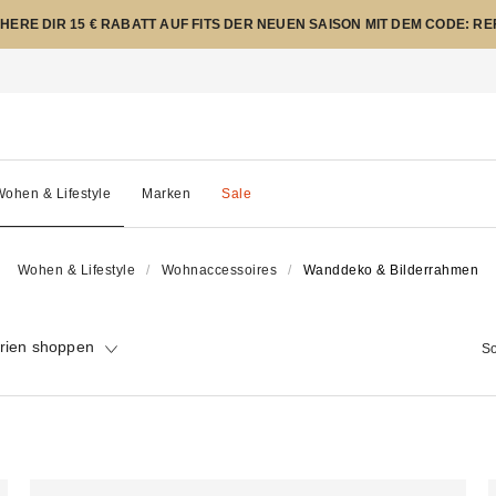
CHERE DIR 15 € RABATT AUF FITS DER NEUEN SAISON MIT DEM CODE: R
ohen & Lifestyle
Marken
Sale
Wohen & Lifestyle
Wohnaccessoires
Wanddeko & Bilderrahmen
rien shoppen
So