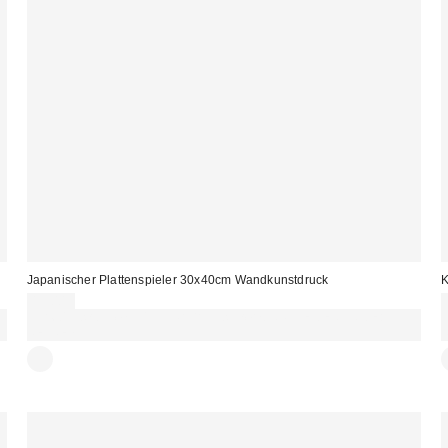
Japanischer Plattenspieler 30x40cm Wandkunstdruck
K
13,00 €
Für 60 € shoppen & 15 € RABATT sichern. NUTZE DEN CODE:
REFRESH