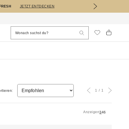
EFRESH
JETZT ENTDECKEN
1
1
rtieren:
Anzeigen
3
4
6