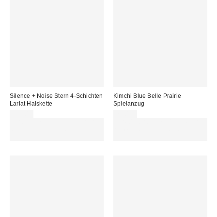
Silence + Noise Stern 4-Schichten
Kimchi Blue Belle Prairie
Lariat Halskette
Spielanzug
25,00 €
75,00 €
Für 60 € shoppen & 15 € RABATT
Für 60 € shoppen & 15 € RABATT
sichern. NUTZE DEN CODE:
sichern. NUTZE DEN CODE:
REFRESH
REFRESH