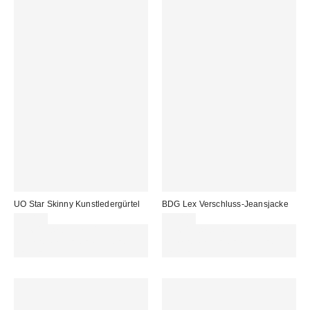
UO Star Skinny Kunstledergürtel
BDG Lex Verschluss-Jeansjacke
29,00 €
95,00 €
Für 60 € shoppen & 15 € RABATT
Für 60 € shoppen & 15 € RABATT
sichern. NUTZE DEN CODE:
sichern. NUTZE DEN CODE:
REFRESH
REFRESH