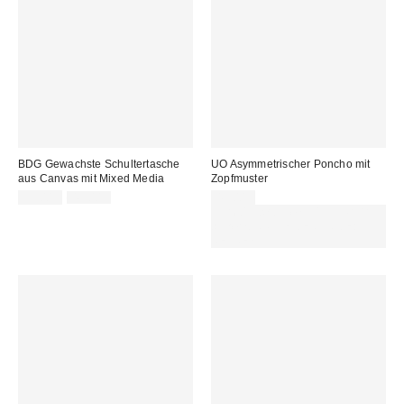
BDG Gewachste Schultertasche
UO Asymmetrischer Poncho mit
aus Canvas mit Mixed Media
Zopfmuster
Sale
Original
39,00 €
49,00 €
45,00 €
Preis:
Preis:
Für 60 € shoppen & 15 € RABATT
sichern. NUTZE DEN CODE:
REFRESH