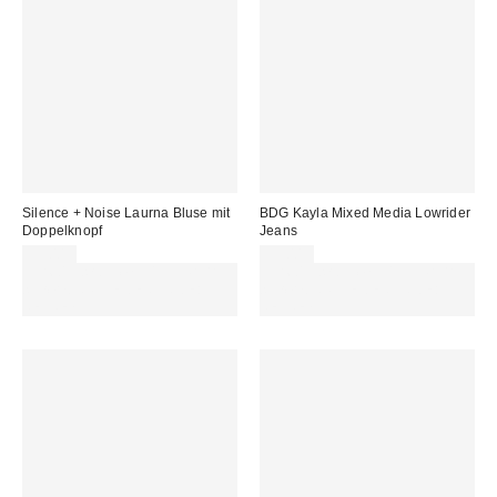
Silence + Noise Laurna Bluse mit
BDG Kayla Mixed Media Lowrider
Doppelknopf
Jeans
59,00 €
99,00 €
Für 60 € shoppen & 15 € RABATT
Für 60 € shoppen & 15 € RABATT
sichern. NUTZE DEN CODE:
sichern. NUTZE DEN CODE:
REFRESH
REFRESH