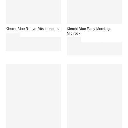
Kimchi Blue Robyn Rüschenbluse
Kimchi Blue Early Mornings
Midirock
49,00 €
ZUSÄTZLICH 30 % RABATT AUF
59,00 €
AUSGEWÄHLTEN SALE : NUTZE
Für 60 € shoppen & 15 € RABATT
DEN CODE: EXTRA30
sichern. NUTZE DEN CODE:
REFRESH