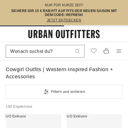
NUR FÜR KURZE ZEIT!
SICHERE DIR 15 € RABATT AUF FITS DER NEUEN SAISON MIT
DEM CODE: REFRESH
JETZT ENTDECKEN
Cowgirl Outfits | Western-Inspired Fashion +
Accessories
Filtern und sortieren
100 Ergebnisse
UO Exklusiv
UO Exklusiv