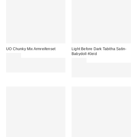
UO Chunky Mix Armreifenset
Light Before Dark Tabitha Satin-
Babydoll-Kleid
20,00 €
Für 60 € shoppen & 15 € RABATT
75,00 €
sichern. NUTZE DEN CODE:
Für 60 € shoppen & 15 € RABATT
REFRESH
sichern. NUTZE DEN CODE:
REFRESH