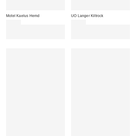
Motel Kaelus Hemd
UO Langer Kiltrock
43,00 €
59,00 €
Für 60 € shoppen & 15 € RABATT
Für 60 € shoppen & 15 € RABATT
sichern. NUTZE DEN CODE:
sichern. NUTZE DEN CODE:
REFRESH
REFRESH