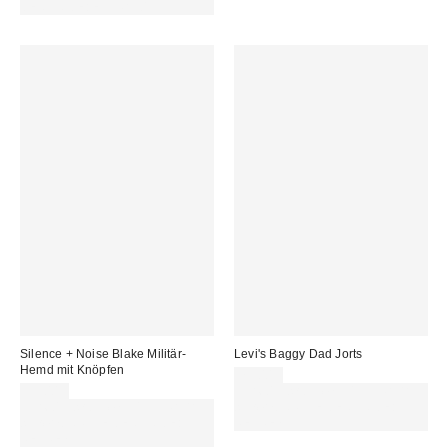
DEN CODE: EXTRA30
Silence + Noise Blake Militär-
Levi's Baggy Dad Jorts
Hemd mit Knöpfen
75,00 €
59,00 €
Für 60 € shoppen & 15 € RABATT
Für 60 € shoppen & 15 € RABATT
sichern. NUTZE DEN CODE:
sichern. NUTZE DEN CODE:
REFRESH
REFRESH