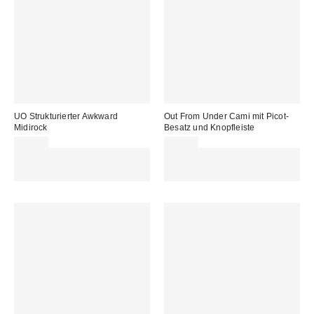
UO Strukturierter Awkward
Out From Under Cami mit Picot-
Midirock
Besatz und Knopfleiste
55,00 €
29,00 €
Für 60 € shoppen & 15 € RABATT
Für 60 € shoppen & 15 € RABATT
sichern. NUTZE DEN CODE:
sichern. NUTZE DEN CODE:
REFRESH
REFRESH