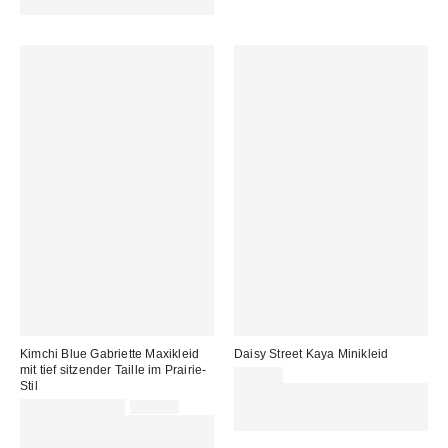
REFRESH
Kimchi Blue Gabriette Maxikleid
Daisy Street Kaya Minikleid
mit tief sitzender Taille im Prairie-
41,00 €
Stil
Für 60 € shoppen & 15 € RABATT
Sale
Original
69,00 € – 85,00 €
85,00 €
sichern. NUTZE DEN CODE:
Preis:
Preis:
ZUSÄTZLICH 30 % RABATT AUF
REFRESH
AUSGEWÄHLTEN SALE : NUTZE