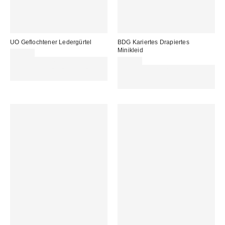
UO Geflochtener Ledergürtel
BDG Kariertes Drapiertes
Minikleid
39,00 €
Für 60 € shoppen & 15 € RABATT
59,00 €
sichern. NUTZE DEN CODE:
Für 60 € shoppen & 15 € RABATT
REFRESH
sichern. NUTZE DEN CODE:
REFRESH