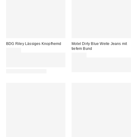
BDG Riley Lässiges Knopfhemd
Motel Dirty Blue Weite Jeans mit
tiefem Bund
55,00 €
Für 60 € shoppen & 15 € RABATT
71,00 €
sichern. NUTZE DEN CODE:
Für 60 € shoppen & 15 € RABATT
REFRESH
sichern. NUTZE DEN CODE:
REFRESH
Neue Farbe erhältlich