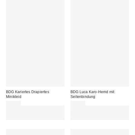
BDG Kariertes Drapiertes
BDG Luca Karo-Hemd mit
Minikleid
Seitenbindung
59,00 €
55,00 €
Für 60 € shoppen & 15 € RABATT
Für 60 € shoppen & 15 € RABATT
sichern. NUTZE DEN CODE:
sichern. NUTZE DEN CODE:
REFRESH
REFRESH