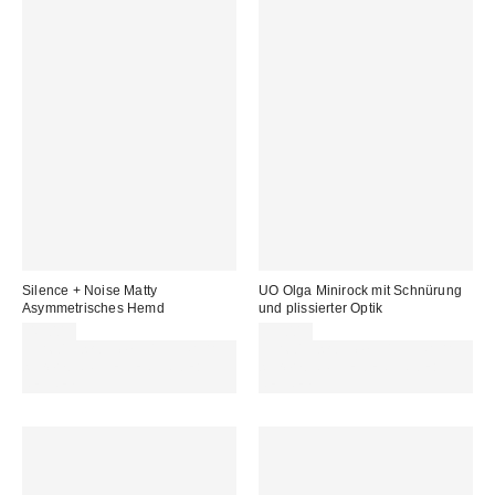
Silence + Noise Matty
UO Olga Minirock mit Schnürung
Asymmetrisches Hemd
und plissierter Optik
49,00 €
55,00 €
Für 60 € shoppen & 15 € RABATT
Für 60 € shoppen & 15 € RABATT
sichern. NUTZE DEN CODE:
sichern. NUTZE DEN CODE:
REFRESH
REFRESH