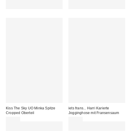
sichern. NUTZE DEN CODE:
sichern. NUTZE DEN CODE:
REFRESH
REFRESH
Kiss The Sky UO Minka Spitze
iets frans... Harri Karierte
Cropped Oberteil
Jogginghose mit Fransensaum
38,00 €
59,00 €
Für 60 € shoppen & 15 € RABATT
Von Rabattaktionen
sichern. NUTZE DEN CODE:
ausgeschlossen