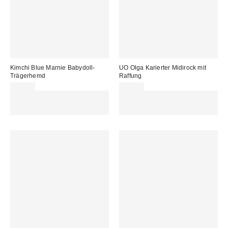
Kimchi Blue Marnie Babydoll-
UO Olga Karierter Midirock mit
Trägerhemd
Raffung
49,00 €
65,00 €
ZUSÄTZLICH 30 % RABATT AUF
Für 60 € shoppen & 15 € RABATT
AUSGEWÄHLTEN SALE : NUTZE
sichern. NUTZE DEN CODE:
DEN CODE: EXTRA30
REFRESH