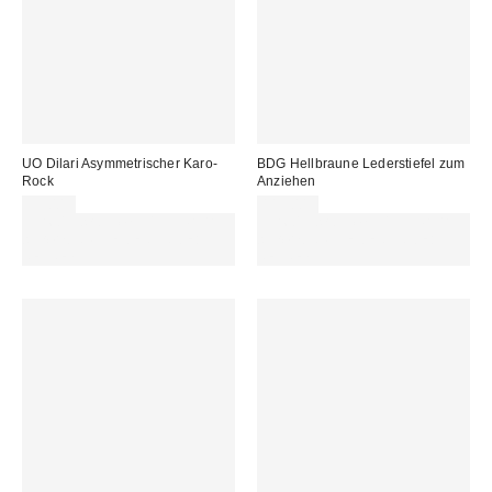
UO Dilari Asymmetrischer Karo-
BDG Hellbraune Lederstiefel zum
Rock
Anziehen
59,00 €
115,00 €
Für 60 € shoppen & 15 € RABATT
Für 60 € shoppen & 15 € RABATT
sichern. NUTZE DEN CODE:
sichern. NUTZE DEN CODE:
REFRESH
REFRESH