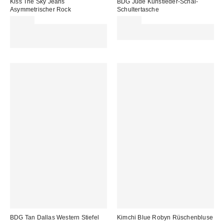
Kiss The Sky Jeans
BDG Jude Kunstleder-Schal-
Asymmetrischer Rock
Schultertasche
42,00 €
55,00 €
Für 60 € shoppen & 15 € RABATT
Von Rabattaktionen
sichern. NUTZE DEN CODE:
ausgeschlossen
REFRESH
BDG Tan Dallas Western Stiefel
Kimchi Blue Robyn Rüschenbluse