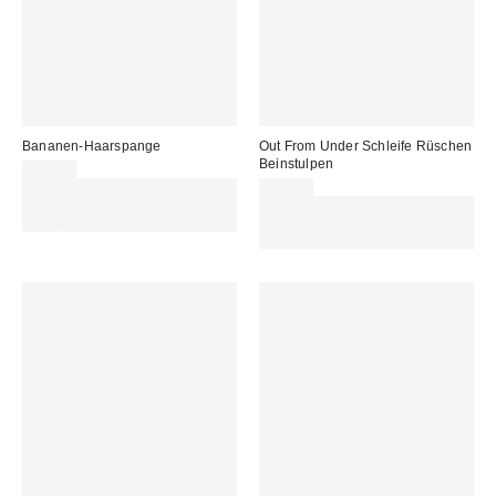
Bananen-Haarspange
Out From Under Schleife Rüschen
Beinstulpen
13,00 €
Für 60 € shoppen & 15 € RABATT
15,00 €
sichern. NUTZE DEN CODE:
Für 60 € shoppen & 15 € RABATT
REFRESH
sichern. NUTZE DEN CODE:
REFRESH