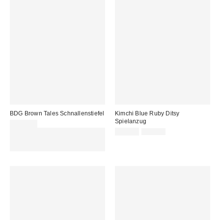
BDG Brown Tales Schnallenstiefel
Kimchi Blue Ruby Ditsy
Spielanzug
119,00 €
Sale
Original
Für 60 € shoppen & 15 € RABATT
55,00 €
69,00 €
Preis:
Preis:
sichern. NUTZE DEN CODE:
REFRESH