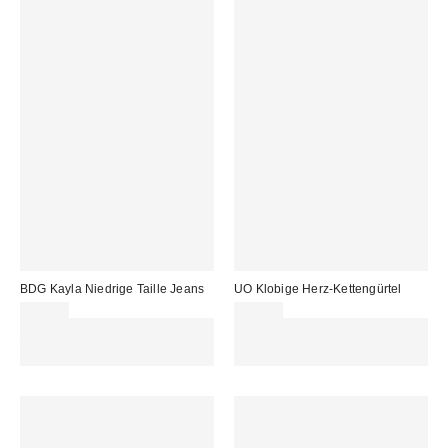
BDG Kayla Niedrige Taille Jeans
UO Klobige Herz-Kettengürtel
69,00 €
29,00 €
ZUSÄTZLICH 30 % RABATT AUF
Für 60 € shoppen & 15 € RABATT
AUSGEWÄHLTEN SALE : NUTZE
sichern. NUTZE DEN CODE:
DEN CODE: EXTRA30
REFRESH