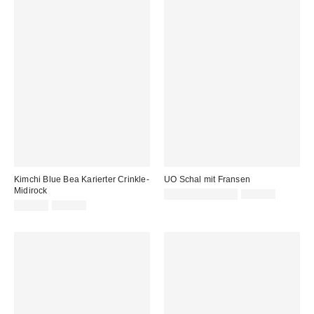
Kimchi Blue Bea Karierter Crinkle-
UO Schal mit Fransen
Midirock
Sale
Original
25,00 € – 32,00 €
32,00 €
Preis:
Sale
Original
Preis:
49,00 €
65,00 €
Preis:
Preis: