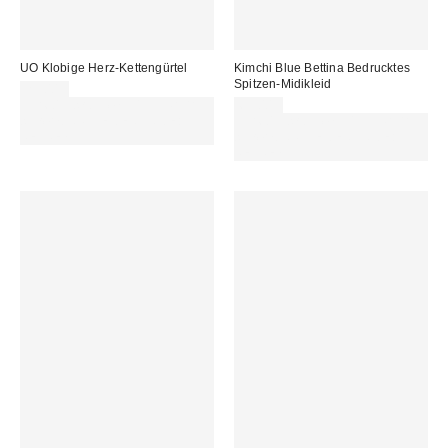
UO Klobige Herz-Kettengürtel
Kimchi Blue Bettina Bedrucktes
Spitzen-Midikleid
29,00 €
Für 60 € shoppen & 15 € RABATT
65,00 €
sichern. NUTZE DEN CODE:
Für 60 € shoppen & 15 € RABATT
REFRESH
sichern. NUTZE DEN CODE:
REFRESH