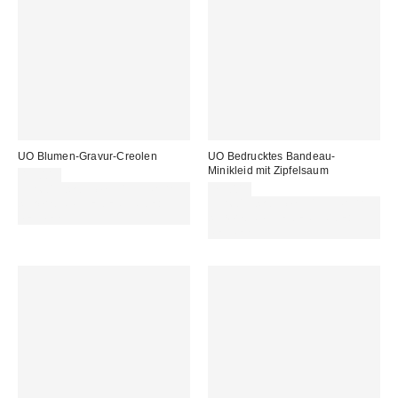
UO Blumen-Gravur-Creolen
UO Bedrucktes Bandeau-
Minikleid mit Zipfelsaum
15,00 €
Für 60 € shoppen & 15 € RABATT
79,00 €
sichern. NUTZE DEN CODE:
Für 60 € shoppen & 15 € RABATT
REFRESH
sichern. NUTZE DEN CODE:
REFRESH