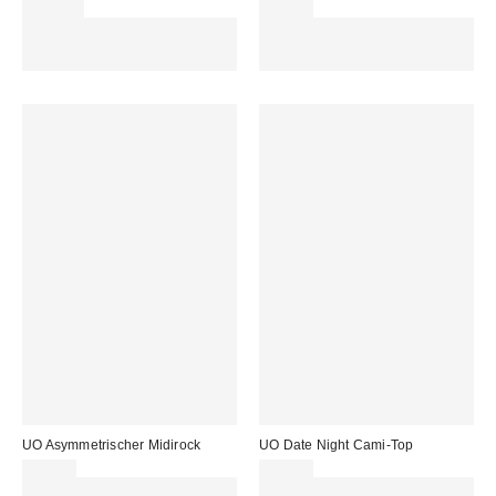
109,00 €
49,00 €
Für 60 € shoppen & 15 € RABATT
ZUSÄTZLICH 30 % RABATT AUF
sichern. NUTZE DEN CODE:
AUSGEWÄHLTEN SALE : NUTZE
REFRESH
DEN CODE: EXTRA30
UO Asymmetrischer Midirock
UO Date Night Cami-Top
55,00 €
39,00 €
Für 60 € shoppen & 15 € RABATT
Für 60 € shoppen & 15 € RABATT