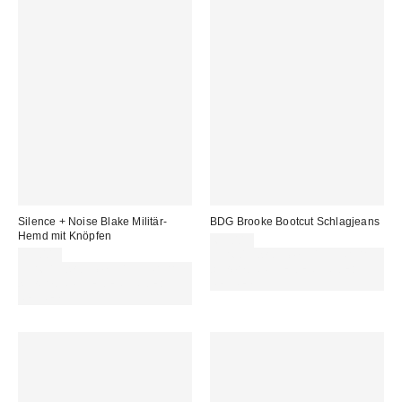
Silence + Noise Blake Militär-
BDG Brooke Bootcut Schlagjeans
Hemd mit Knöpfen
69,00 €
59,00 €
Für 60 € shoppen & 15 € RABATT
Für 60 € shoppen & 15 € RABATT
sichern. NUTZE DEN CODE:
sichern. NUTZE DEN CODE:
REFRESH
REFRESH