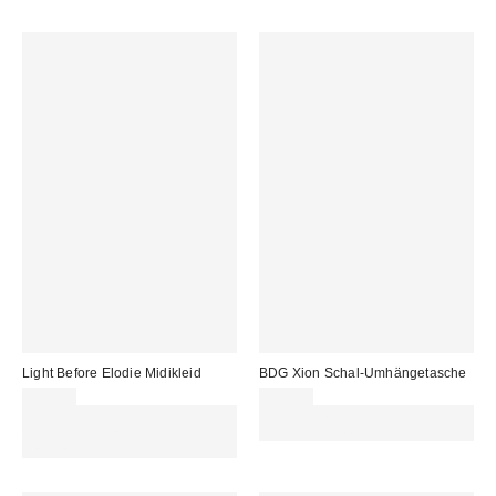
Light Before Elodie Midikleid
BDG Xion Schal-Umhängetasche
99,00 €
59,00 €
Für 60 € shoppen & 15 € RABATT
Von Rabattaktionen
sichern. NUTZE DEN CODE:
ausgeschlossen
REFRESH