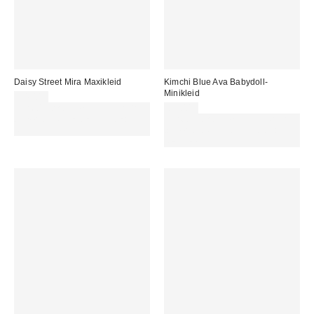
Daisy Street Mira Maxikleid
Kimchi Blue Ava Babydoll-
Minikleid
54,00 €
Für 60 € shoppen & 15 € RABATT
85,00 €
sichern. NUTZE DEN CODE:
Für 60 € shoppen & 15 € RABATT
REFRESH
sichern. NUTZE DEN CODE:
REFRESH