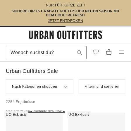
NUR FÜR KURZE ZEIT!
SICHERE DIR 15 € RABATT AUF FITS DER NEUEN SAISON MIT
DEM CODE: REFRESH
JETZT ENTDECKEN
Urban Outfitters Sale
Nach Kategorien shoppen
Filtern und sortieren
2284 Ergebnisse
Für Sie
Für Ihn
Heim→
Zusätzliche 30 % Rabatt→
UO Exklusiv
UO Exklusiv