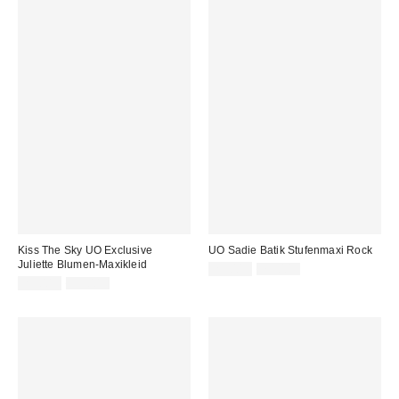
Kiss The Sky UO Exclusive
UO Sadie Batik Stufenmaxi Rock
Juliette Blumen-Maxikleid
Sale
Original
29,00 €
75,00 €
Preis:
Sale
Original
Preis:
25,00 €
59,00 €
Preis:
Preis: