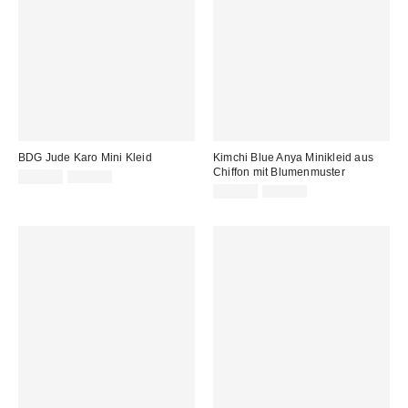
BDG Jude Karo Mini Kleid
Kimchi Blue Anya Minikleid aus
Chiffon mit Blumenmuster
Sale
Original
22,00 €
59,00 €
Preis:
Preis:
Sale
Original
22,00 €
59,00 €
Preis:
Preis: