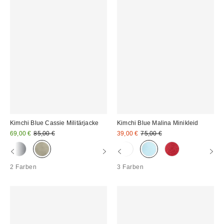
Kimchi Blue Cassie Militärjacke
Kimchi Blue Malina Minikleid
Sale
Original
Sale
Original
69,00 €
85,00 €
39,00 €
75,00 €
Preis:
Preis:
Preis:
Preis:
2 Farben
3 Farben