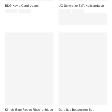
BDG Kayla Capri-Jeans
UO Schwarze EVA-Keilsandalen
Sale
Original
Sale
Original
32,00 €
65,00 €
17,00 €
49,00 €
Preis:
Preis:
Preis:
Preis:
ZUSÄTZLICH 30 % RABATT AUF
AUSGEWÄHLTEN SALE : NUTZE
DEN CODE: EXTRA30
Kimchi Blue Robyn Rüschenbluse
Gerafftes Bettdecken-Set