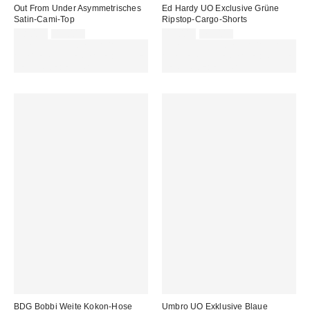
Out From Under Asymmetrisches
Ed Hardy UO Exclusive Grüne
Satin-Cami-Top
Ripstop-Cargo-Shorts
Sale
Original
Sale
Original
18,00 €
45,00 €
45,00 €
79,00 €
Preis:
Preis:
Preis:
Preis:
ZUSÄTZLICH 30 % RABATT AUF
ZUSÄTZLICH 30 % RABATT AUF
AUSGEWÄHLTEN SALE : NUTZE
AUSGEWÄHLTEN SALE : NUTZE
DEN CODE: EXTRA30
DEN CODE: EXTRA30
BDG Bobbi Weite Kokon-Hose
Umbro UO Exklusive Blaue