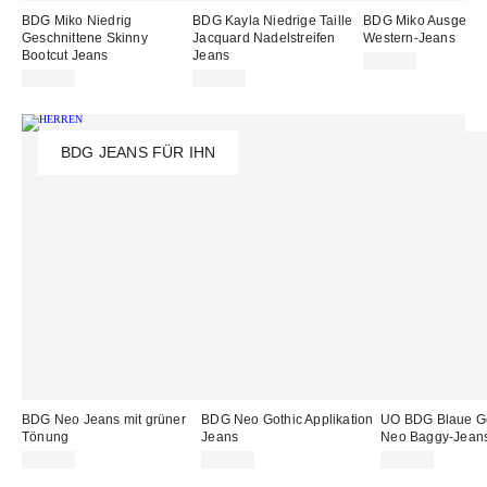
BDG Miko Niedrig
BDG Kayla Niedrige Taille
BDG Miko Ausgestel
Geschnittene Skinny
Jacquard Nadelstreifen
Western-Jeans
Bootcut Jeans
Jeans
89,00 €
75,00 €
75,00 €
BDG JEANS FÜR IHN
BDG Neo Jeans mit grüner
BDG Neo Gothic Applikation
UO BDG Blaue G
Tönung
Jeans
Neo Baggy-Jean
69,00 €
95,00 €
75,00 €