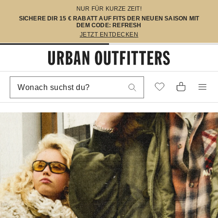
NUR FÜR KURZE ZEIT!
SICHERE DIR 15 € RABATT AUF FITS DER NEUEN SAISON MIT
DEM CODE: REFRESH
JETZT ENTDECKEN