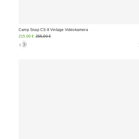
Camp Snap CS-8 Vintage Videokamera
Sale
Original
215,00 €
255,00 €
Preis:
Preis: