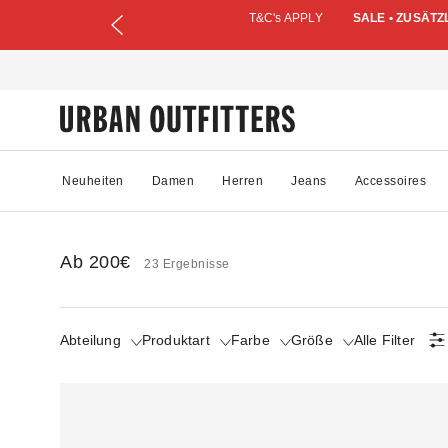
T&C's APPLY
SALE • ZUSÄTZ
Neuheiten
Damen
Herren
Jeans
Accessoires
Ab 200€
23 Ergebnisse
Abteilung
Produktart
Farbe
Größe
Alle Filter