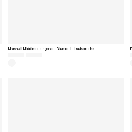
Marshall Middleton tragbarer Bluetooth-Lautsprecher
F
Sale
Original
205,00 €
345,00 €
Preis:
Preis: