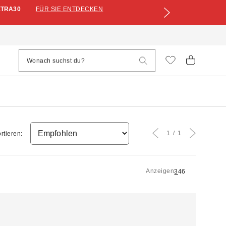
XTRA30
FÜR SIE ENTDECKEN
1
1
rtieren:
Anzeigen
3
4
6