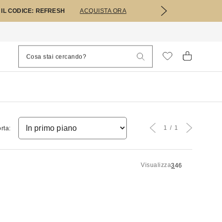
 IL CODICE: REFRESH
ACQUISTA ORA
1
1
rta:
Visualizza
3
4
6