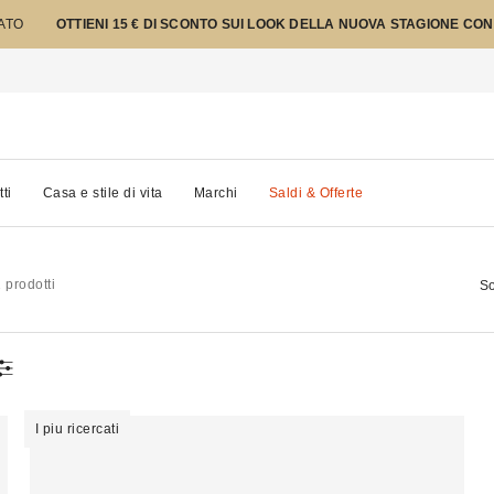
TATO
OTTIENI 15 € DI SCONTO SUI LOOK DELLA NUOVA STAGIONE CON
tti
Casa e stile di vita
Marchi
Saldi & Offerte
 prodotti
So
I piu ricercati