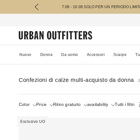
7.08 - 10.08 SOLO PER UN PERIODO LIMI
Nuovo
Donna
Da uomo
Accessori
Scarpe
Tu
Confezioni di calze multi-acquisto da donna
2
Color
Price
Ritiro gratuito
availability
Tutti i filtri
Esclusivo UO