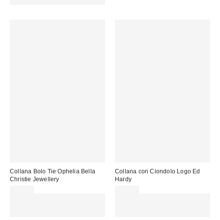
CODICE: REFRESH
Collana Bolo Tie Ophelia Bella
Collana con Ciondolo Logo Ed
Christie Jewellery
Hardy
75,00 €
69,00 €
Spendi almeno 60 € per ottenere
Spendi almeno 60 € per ottenere
15 € DI SCONTO. USA IL
15 € DI SCONTO. USA IL
CODICE: REFRESH
CODICE: REFRESH