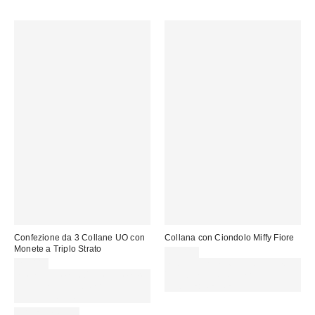
Confezione da 3 Collane UO con
Collana con Ciondolo Miffy Fiore
Monete a Triplo Strato
89,00 €
29,00 €
Spendi almeno 60 € per ottenere
Spendi almeno 60 € per ottenere
15 € DI SCONTO. USA IL
15 € DI SCONTO. USA IL
CODICE: REFRESH
CODICE: REFRESH
WATERPROOF