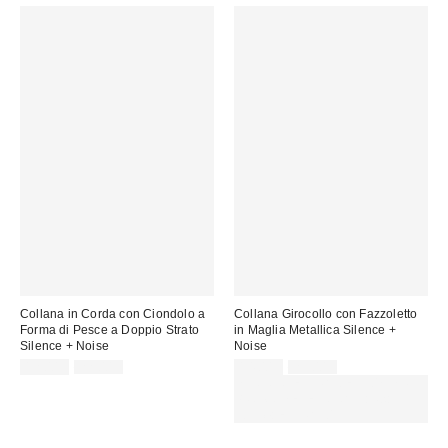
Collana in Corda con Ciondolo a
Collana Girocollo con Fazzoletto
Forma di Pesce a Doppio Strato
in Maglia Metallica Silence +
Silence + Noise
Noise
Prezzo
Prezzo
Prezzo
Prezzo
12,00 €
22,00 €
14,00 €
29,00 €
originale:
originale:
di
di
SCONTO EXTRA DEL 30% SU
vendita:
vendita:
PROMO SELEZIONATI : Usa il
codice: EXTRA30