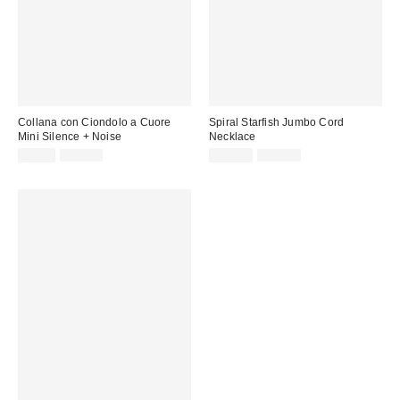
Collana con Ciondolo a Cuore
Spiral Starfish Jumbo Cord
Mini Silence + Noise
Necklace
Prezzo
Prezzo
Prezzo
Prezzo
6,00 €
13,00 €
12,00 €
22,00 €
originale:
originale:
di
di
vendita:
vendita: