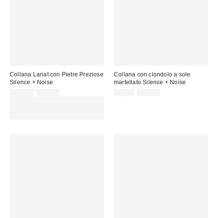
Collana Lariat con Pietre Preziose
Collana con ciondolo a sole
Silence + Noise
martellato Silence + Noise
Prezzo
Prezzo
Prezzo
Prezzo
10,00 €
20,00 €
6,00 €
15,00 €
originale:
originale:
di
di
SCONTO EXTRA DEL 30% SU
vendita:
vendita:
PROMO SELEZIONATI : Usa il
codice: EXTRA30