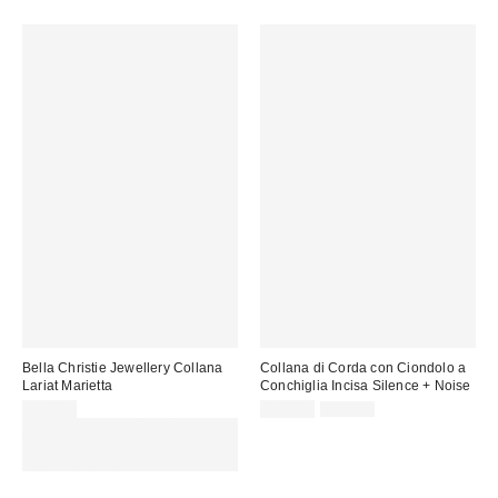
Bella Christie Jewellery Collana
Collana di Corda con Ciondolo a
Lariat Marietta
Conchiglia Incisa Silence + Noise
Prezzo
Prezzo
75,00 €
12,00 €
22,00 €
originale:
di
Spendi almeno 60 € per ottenere
vendita:
15 € DI SCONTO. USA IL
CODICE: REFRESH