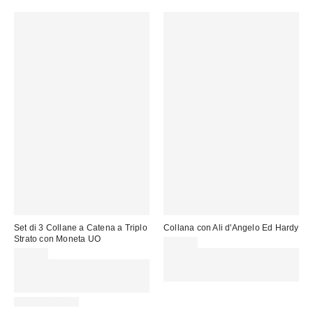
Set di 3 Collane a Catena a Triplo
Collana con Ali d'Angelo Ed Hardy
Strato con Moneta UO
75,00 €
29,00 €
Spendi almeno 60 € per ottenere
Spendi almeno 60 € per ottenere
15 € DI SCONTO. USA IL
15 € DI SCONTO. USA IL
CODICE: REFRESH
CODICE: REFRESH
WATERPROOF