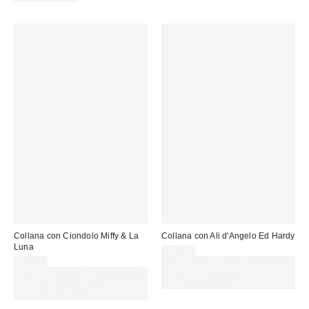
Collana con Ciondolo Miffy & La
Collana con Ali d'Angelo Ed Hardy
Luna
65,00 €
89,00 €
Spendi almeno 60 € per ottenere
Spendi almeno 60 € per ottenere
15 € DI SCONTO. USA IL
15 € DI SCONTO. USA IL
CODICE: REFRESH
CODICE: REFRESH