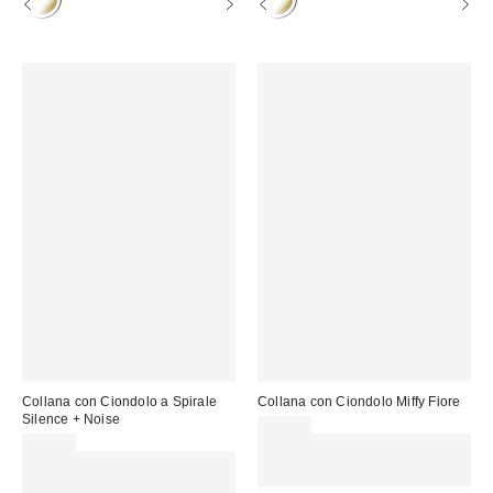
Collana con Ciondolo a Spirale
Collana con Ciondolo Miffy Fiore
Silence + Noise
75,00 €
22,00 €
Spendi almeno 60 € per ottenere
Spendi almeno 60 € per ottenere
15 € DI SCONTO. USA IL
15 € DI SCONTO. USA IL
CODICE: REFRESH