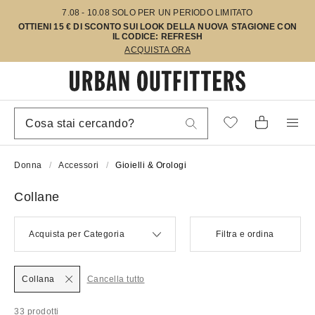
7.08 - 10.08 SOLO PER UN PERIODO LIMITATO
OTTIENI 15 € DI SCONTO SUI LOOK DELLA NUOVA STAGIONE CON
IL CODICE: REFRESH
ACQUISTA ORA
Donna
Accessori
Gioielli & Orologi
Collane
Acquista per Categoria
Filtra e ordina
Collana
Cancella tutto
33 prodotti