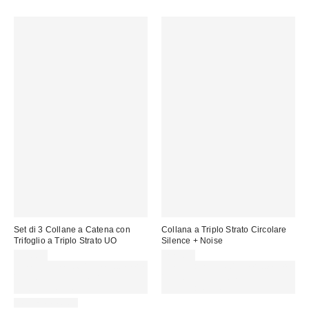
Set di 3 Collane a Catena con
Collana a Triplo Strato Circolare
Trifoglio a Triplo Strato UO
Silence + Noise
29,00 €
22,00 €
Spendi almeno 60 € per ottenere
Spendi almeno 60 € per ottenere
15 € DI SCONTO. USA IL
15 € DI SCONTO. USA IL
CODICE: REFRESH
CODICE: REFRESH
WATERPROOF