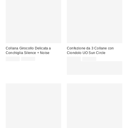
Collana Girocollo Delicata a
Confezione da 3 Collane con
Conchiglia Silence + Noise
Ciondolo UO Sun Circle
Prezzo
Prezzo
Prezzo
Prezzo
10,00 €
20,00 €
10,00 €
20,00 €
originale:
originale:
di
di
SCONTO EXTRA DEL 30% SU
vendita:
vendita:
PROMO SELEZIONATI : Usa il
codice: EXTRA30