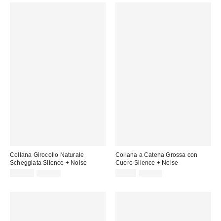
Collana Girocollo Naturale
Collana a Catena Grossa con
Scheggiata Silence + Noise
Cuore Silence + Noise
Prezzo
Prezzo
Prezzo
Prezzo
10,00 €
20,00 €
8,00 €
22,00 €
originale:
originale:
di
di
vendita:
vendita: