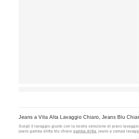
Jeans a Vita Alta Lavaggio Chiaro, Jeans Blu Chi
Scegli il lavaggio giusto con la nostra selezione di jeans lavaggio 
jeans gamba dritta blu chiaro
gamba dritta
, jeans a zampa lavaggio
lavaggio chiaro di BDG, Levi's, e altri su Urban Outfitters.