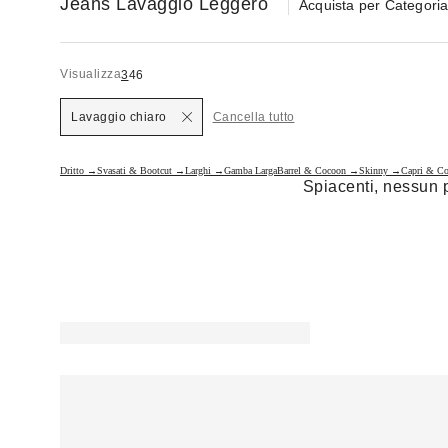
Jeans Lavaggio Leggero
Acquista per Categori
Visualizza
3
4
6
Lavaggio chiaro
Cancella tutto
Dritto →
Svasati & Bootcut →
Larghi →
Gamba Larga
Barrel & Cocoon →
Skinny →
Capri & C
Spiacenti, nessun pr