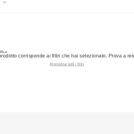
a
orto →
odotto corrisponde ai filtri che hai selezionato. Prova a reimpo
Ripristina tutti i filtri