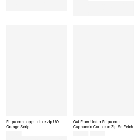
15 € DI SCONTO. USA IL
Spendi almeno 60 € per ottenere
CODICE: REFRESH
15 € DI SCONTO. USA IL
CODICE: REFRESH
Felpa con cappuccio e zip UO
Out From Under Felpa con
Grunge Script
Cappuccio Corta con Zip So Fetch
Prezzo
Prezzo
75,00 €
18,00 €
45,00 €
originale:
di
Spendi almeno 60 € per ottenere