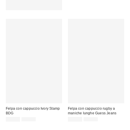
vendita:
15 € DI SCONTO. USA IL
CODICE: REFRESH
Felpa con cappuccio Ivory Stamp
Felpa con cappuccio rugby a
BDG
maniche lunghe Guess Jeans
Prezzo
Prezzo
Prezzo
Prezzo
35,00 €
75,00 €
32,00 €
95,00 €
originale:
originale:
di
di
vendita:
vendita: