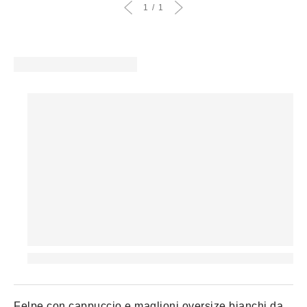
1
1
Felpe con cappuccio e maglioni oversize bianchi da