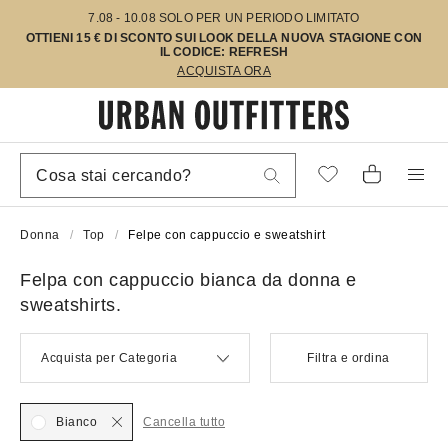
7.08 - 10.08 SOLO PER UN PERIODO LIMITATO
OTTIENI 15 € DI SCONTO SUI LOOK DELLA NUOVA STAGIONE CON
IL CODICE: REFRESH
ACQUISTA ORA
Donna
Top
Felpe con cappuccio e sweatshirt
Felpa con cappuccio bianca da donna e
sweatshirts.
Acquista per Categoria
Filtra e ordina
Bianco
Cancella tutto