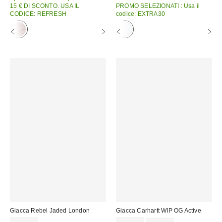
vendita:
15 € DI SCONTO. USA IL
PROMO SELEZIONATI : Usa il
CODICE: REFRESH
codice: EXTRA30
Giacca Rebel Jaded London
Giacca Carhartt WIP OG Active
Prezzo
Prezzo
102,00 €
129,00 €
229,00 €