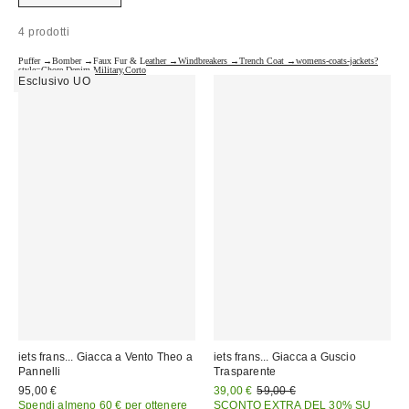
4 prodotti
Puffer →
Bomber →
Faux Fur & Leather →
Windbreakers →
Trench Coat →
womens-coats-jackets?
style=Chore,Denim,Military,Corto
Esclusivo UO
iets frans... Giacca a Vento Theo a
iets frans... Giacca a Guscio
Pannelli
Trasparente
Prezzo
Prezzo
95,00 €
39,00 €
59,00 €
originale:
di
Spendi almeno 60 € per ottenere
SCONTO EXTRA DEL 30% SU