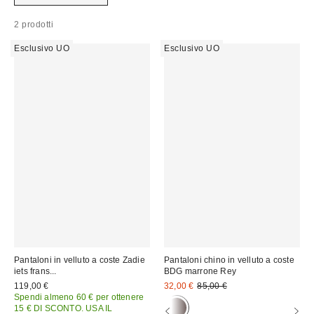
2 prodotti
Esclusivo UO
Esclusivo UO
Pantaloni in velluto a coste Zadie
Pantaloni chino in velluto a coste
iets frans...
BDG marrone Rey
Prezzo
Prezzo
119,00 €
32,00 €
85,00 €
originale:
di
Spendi almeno 60 € per ottenere
vendita:
15 € DI SCONTO. USA IL