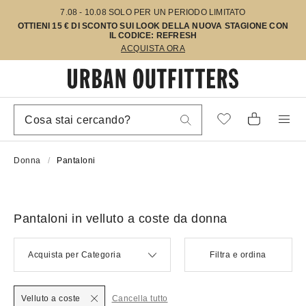
7.08 - 10.08 SOLO PER UN PERIODO LIMITATO
OTTIENI 15 € DI SCONTO SUI LOOK DELLA NUOVA STAGIONE CON
IL CODICE: REFRESH
ACQUISTA ORA
Donna
Pantaloni
Pantaloni in velluto a coste da donna
Acquista per Categoria
Filtra e ordina
Velluto a coste
Cancella tutto