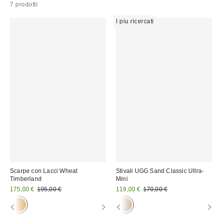
7 prodotti
I piu ricercati
Scarpe con Lacci Wheat
Stivali UGG Sand Classic Ultra-
Timberland
Mini
Prezzo
Prezzo
Prezzo
Prezzo
175,00 €
195,00 €
119,00 €
170,00 €
originale:
originale:
di
di
vendita:
vendita: