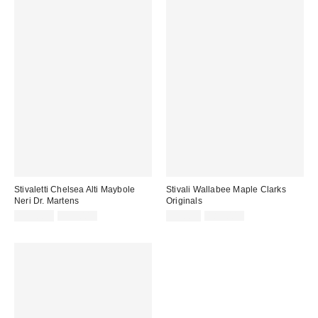
Stivaletti Chelsea Alti Maybole
Stivali Wallabee Maple Clarks
Neri Dr. Martens
Originals
Prezzo
Prezzo
Prezzo
Prezzo
159,00 €
255,00 €
99,00 €
185,00 €
originale:
originale:
di
di
vendita:
vendita: