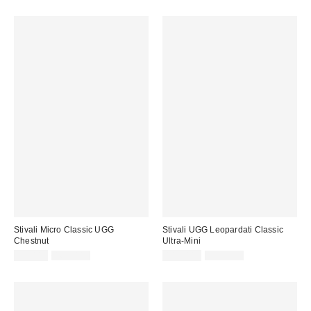
Stivali Micro Classic UGG
Stivali UGG Leopardati Classic
Chestnut
Ultra-Mini
Prezzo
Prezzo
Prezzo
Prezzo
99,00 €
169,00 €
119,00 €
199,00 €
originale:
originale:
di
di
vendita:
vendita: