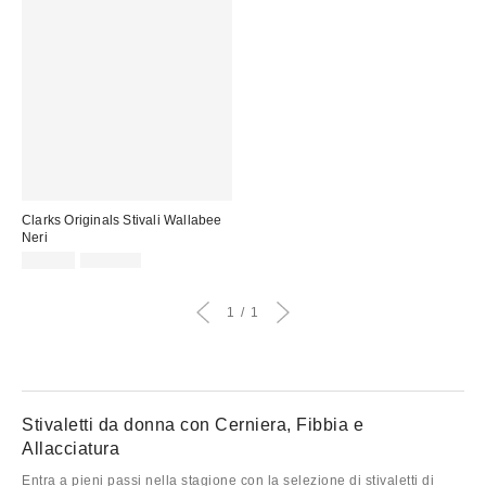
Clarks Originals Stivali Wallabee
Neri
Prezzo
Prezzo
99,00 €
185,00 €
originale:
di
vendita:
1
1
Stivaletti da donna con Cerniera, Fibbia e
Allacciatura
Entra a pieni passi nella stagione con la selezione di stivaletti di