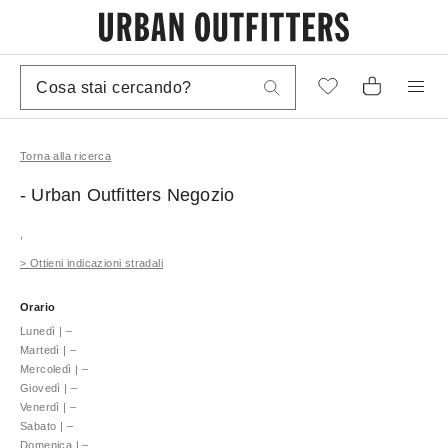
Torna alla ricerca
- Urban Outfitters
Negozio
,
>
Ottieni indicazioni stradali
Orario
Lunedì
|
–
Martedì
|
–
Mercoledì
|
–
Giovedì
|
–
Venerdì
|
–
Sabato
|
–
Domenica
|
–