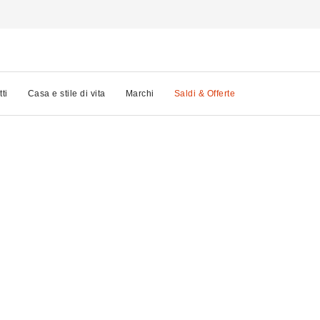
tti
Casa e stile di vita
Marchi
Saldi & Offerte