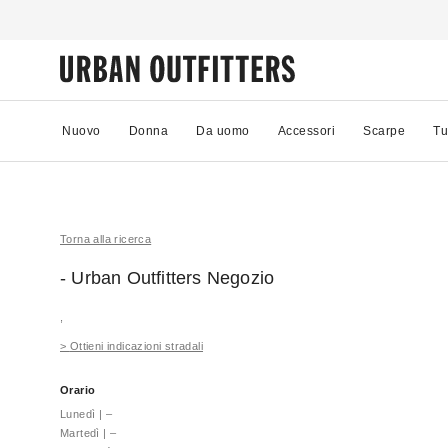
Nuovo
Donna
Da uomo
Accessori
Scarpe
Tu
Torna alla ricerca
- Urban Outfitters
Negozio
,
>
Ottieni indicazioni stradali
Orario
Lunedì
|
–
Martedì
|
–