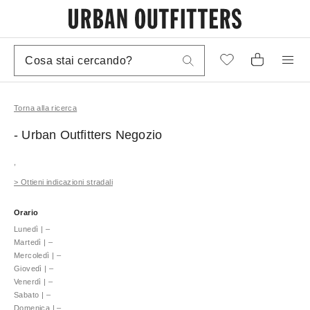
Torna alla ricerca
- Urban Outfitters
Negozio
,
>
Ottieni indicazioni stradali
Orario
Lunedì
|
–
Martedì
|
–
Mercoledì
|
–
Giovedì
|
–
Venerdì
|
–
Sabato
|
–
Domenica
|
–