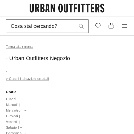
Torna alla ricerca
- Urban Outfitters
Negozio
,
>
Ottieni indicazioni stradali
Orario
Lunedì
|
–
Martedì
|
–
Mercoledì
|
–
Giovedì
|
–
Venerdì
|
–
Sabato
|
–
Domenica
|
–