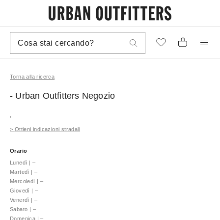
Torna alla ricerca
- Urban Outfitters
Negozio
,
>
Ottieni indicazioni stradali
Orario
Lunedì
|
–
Martedì
|
–
Mercoledì
|
–
Giovedì
|
–
Venerdì
|
–
Sabato
|
–
Domenica
|
–