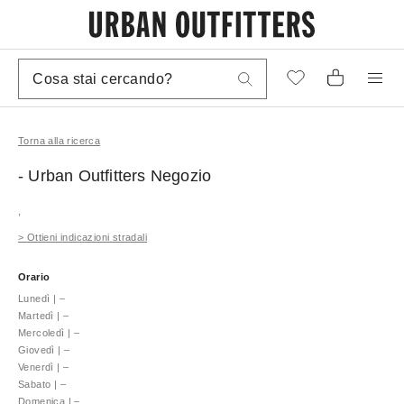
Torna alla ricerca
- Urban Outfitters
Negozio
,
>
Ottieni indicazioni stradali
Orario
Lunedì
|
–
Martedì
|
–
Mercoledì
|
–
Giovedì
|
–
Venerdì
|
–
Sabato
|
–
Domenica
|
–