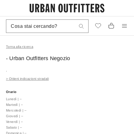
Torna alla ricerca
- Urban Outfitters
Negozio
,
>
Ottieni indicazioni stradali
Orario
Lunedì
|
–
Martedì
|
–
Mercoledì
|
–
Giovedì
|
–
Venerdì
|
–
Sabato
|
–
Domenica
|
–