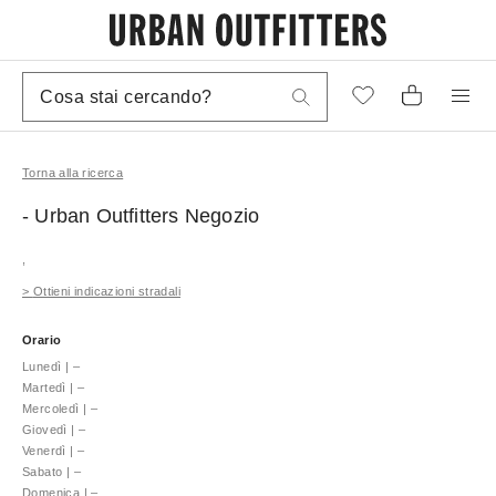
Torna alla ricerca
- Urban Outfitters
Negozio
,
>
Ottieni indicazioni stradali
Orario
Lunedì
|
–
Martedì
|
–
Mercoledì
|
–
Giovedì
|
–
Venerdì
|
–
Sabato
|
–
Domenica
|
–