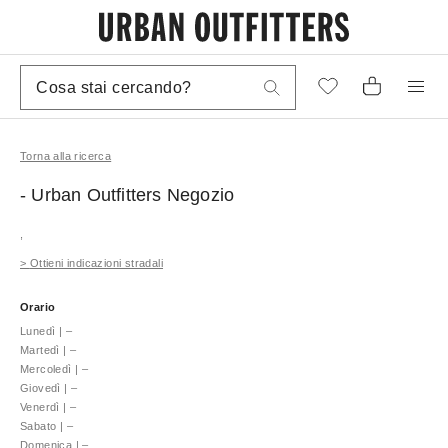
Torna alla ricerca
- Urban Outfitters
Negozio
,
>
Ottieni indicazioni stradali
Orario
Lunedì
|
–
Martedì
|
–
Mercoledì
|
–
Giovedì
|
–
Venerdì
|
–
Sabato
|
–
Domenica
|
–