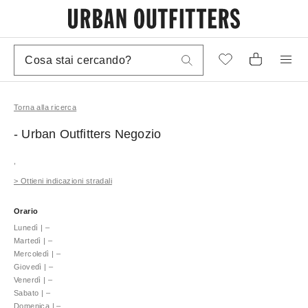
Torna alla ricerca
- Urban Outfitters
Negozio
,
>
Ottieni indicazioni stradali
Orario
Lunedì
|
–
Martedì
|
–
Mercoledì
|
–
Giovedì
|
–
Venerdì
|
–
Sabato
|
–
Domenica
|
–