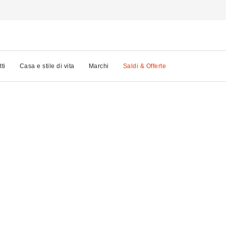
tti
Casa e stile di vita
Marchi
Saldi & Offerte