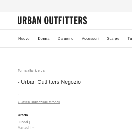
Nuovo
Donna
Da uomo
Accessori
Scarpe
Tu
Torna alla ricerca
- Urban Outfitters
Negozio
,
>
Ottieni indicazioni stradali
Orario
Lunedì
|
–
Martedì
|
–