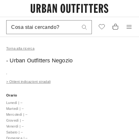
Torna alla ricerca
- Urban Outfitters
Negozio
,
>
Ottieni indicazioni stradali
Orario
Lunedì
|
–
Martedì
|
–
Mercoledì
|
–
Giovedì
|
–
Venerdì
|
–
Sabato
|
–
Domenica
|
–