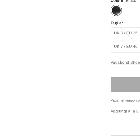
Colore:
Black
Taglia
Esaurito
UK 3 / EU 36
UK 7 / EU 40
Vagabond Shoem
Paga nel tempo co
Aggiungi alla Li