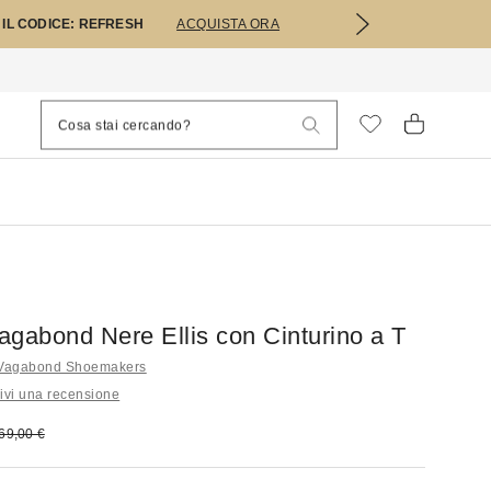
 IL CODICE: REFRESH
ACQUISTA ORA
agabond Nere Ellis con Cinturino a T
oli Vagabond Shoemakers
ivi una recensione
 vendita:
rezzo originale:
69,00 €