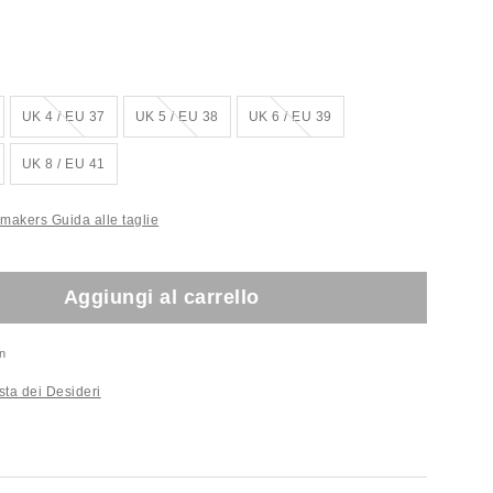
!
Esaurito!
Esaurito!
Esaurito!
UK 4 / EU 37
UK 5 / EU 38
UK 6 / EU 39
UK 8 / EU 41
akers Guida alle taglie
Aggiungi al carrello
n
sta dei Desideri