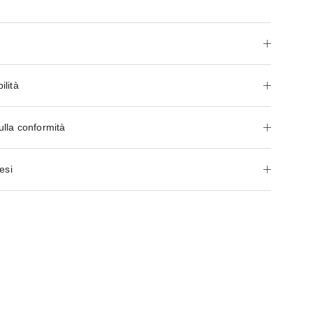
ilità
ulla conformità
esi