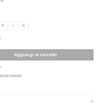
ray
M
L
XL
e
Aggiungi al carrello
n
sta dei Desideri