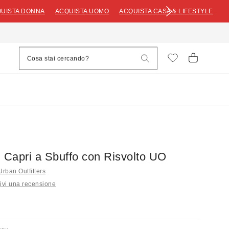
UISTA DONNA
ACQUISTA UOMO
ACQUISTA CASA & LIFESTYLE
i Capri a Sbuffo con Risvolto UO
i Urban Outfitters
ivi una recensione