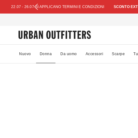
22.07 - 26.07 SI APPLICANO TERMINI E CONDIZIONI
SCONTO EXTR
Nuovo
Donna
Da uomo
Accessori
Scarpe
Tu
62