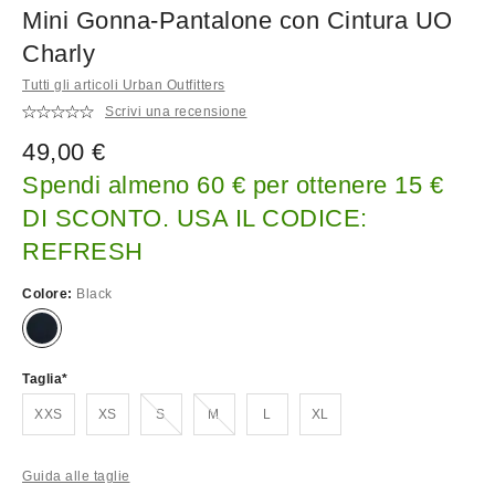
Mini Gonna-Pantalone con Cintura UO
Charly
Tutti gli articoli Urban Outfitters
Scrivi una recensione
49,00 €
Spendi almeno 60 € per ottenere 15 €
DI SCONTO. USA IL CODICE:
REFRESH
Colore:
Black
Taglia
Esaurito!
Esaurito!
XXS
XS
S
M
L
XL
Guida alle taglie