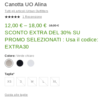
Canotta UO Alina
Tutti gli articoli Urban Outfitters
1 Recensione
Prezzo di vendita:
12,00 € – 18,00 €
Prezzo originale:
18,00 €
SCONTO EXTRA DEL 30% SU
PROMO SELEZIONATI : Usa il codice:
EXTRA30
Colore:
Verde chiaro
Taglia
Esaurito!
Esaurito!
Esaurito!
Esaurito!
XS
S
M
L
XL
Guida alle taglie