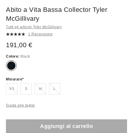
Abito a Vita Bassa Collector Tyler
McGillivary
Tutti gli articoli Tyler McGillivary
1 Recensione
191,00 €
Colore:
Black
Misurare
Esaurito!
Esaurito!
Esaurito!
XS
S
M
L
Guida alle taglie
Aggiungi al carrello