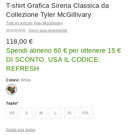
T-shirt Grafica Sirena Classica da
Collezione Tyler McGillivary
Tutti gli articoli Tyler McGillivary
Scrivi una recensione
118,00 €
Spendi almeno 60 € per ottenere 15 €
DI SCONTO. USA IL CODICE:
REFRESH
Colore:
White
Taglia
Esaurito!
Esaurito!
Esaurito!
XS
S
M
L
XL
XXL
Guida alle taglie