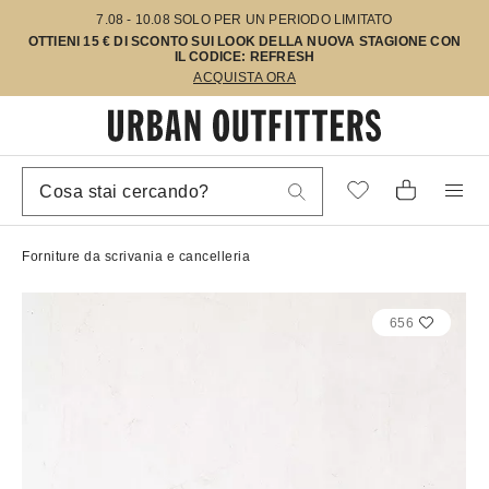
7.08 - 10.08 SOLO PER UN PERIODO LIMITATO
OTTIENI 15 € DI SCONTO SUI LOOK DELLA NUOVA STAGIONE CON
IL CODICE: REFRESH
ACQUISTA ORA
Forniture da scrivania e cancelleria
656