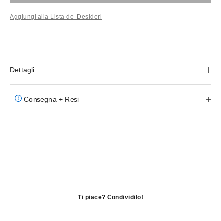
Aggiungi alla Lista dei Desideri
Dettagli
Consegna + Resi
Ti piace? Condividilo!
si
apre
si
in
apre
si