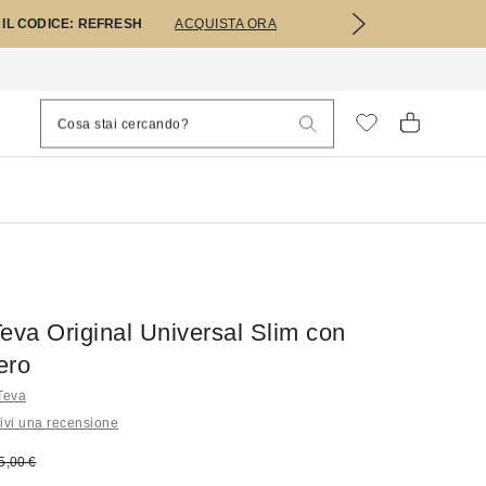
 IL CODICE: REFRESH
ACQUISTA ORA
eva Original Universal Slim con
ero
 Teva
ivi una recensione
 vendita:
rezzo originale:
5,00 €