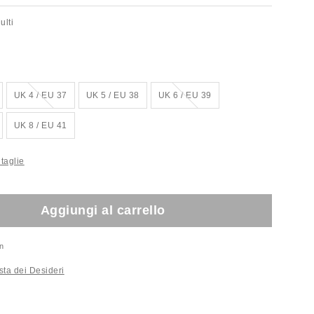
ulti
Esaurito!
Esaurito!
UK 4 / EU 37
UK 5 / EU 38
UK 6 / EU 39
!
UK 8 / EU 41
taglie
Aggiungi al carrello
n
sta dei Desideri