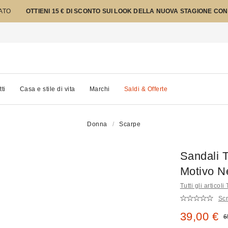
TATO
OTTIENI 15 € DI SCONTO SUI LOOK DELLA NUOVA STAGIONE CON
tti
Casa e stile di vita
Marchi
Saldi & Offerte
Donna
Scarpe
Sandali T
Motivo N
Tutti gli articoli
Scr
Prezzo di
39,00 €
P
6