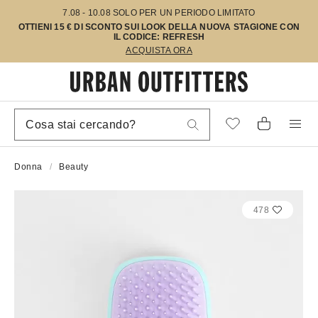
7.08 - 10.08 SOLO PER UN PERIODO LIMITATO
OTTIENI 15 € DI SCONTO SUI LOOK DELLA NUOVA STAGIONE CON
IL CODICE: REFRESH
ACQUISTA ORA
Donna
Beauty
478