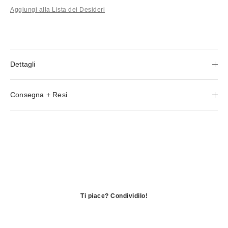
Aggiungi alla Lista dei Desideri
Dettagli
Consegna + Resi
Ti piace? Condividilo!
si
apre
si
in
apre
si
una
in
apre
nuova
una
in