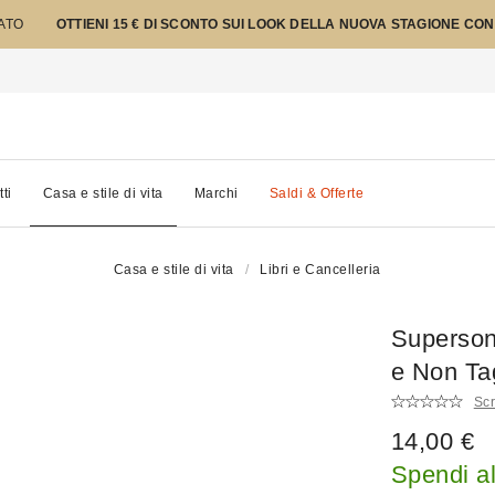
TATO
OTTIENI 15 € DI SCONTO SUI LOOK DELLA NUOVA STAGIONE CON
tti
Casa e stile di vita
Marchi
Saldi & Offerte
Casa e stile di vita
Libri e Cancelleria
Supersoni
e Non Tag
Scr
14,00 €
Spendi a