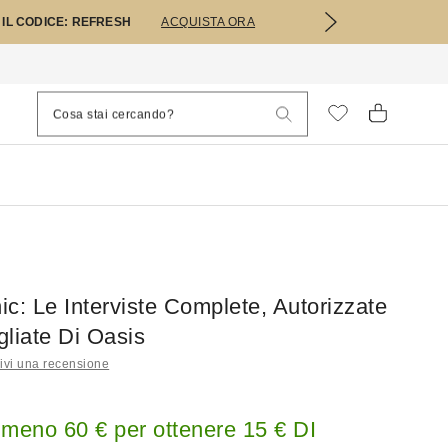
 IL CODICE: REFRESH
ACQUISTA ORA
c: Le Interviste Complete, Autorizzate
liate Di Oasis
ivi una recensione
lmeno 60 € per ottenere 15 € DI