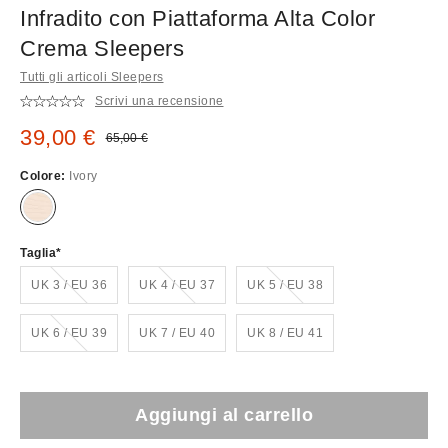
Infradito con Piattaforma Alta Color
Crema Sleepers
Tutti gli articoli Sleepers
Scrivi una recensione
Prezzo di vendita:
39,00 €
Prezzo originale:
65,00 €
Colore:
Ivory
Taglia
Esaurito!
Esaurito!
Esaurito!
UK 3 / EU 36
UK 4 / EU 37
UK 5 / EU 38
Esaurito!
UK 6 / EU 39
UK 7 / EU 40
UK 8 / EU 41
Aggiungi al carrello