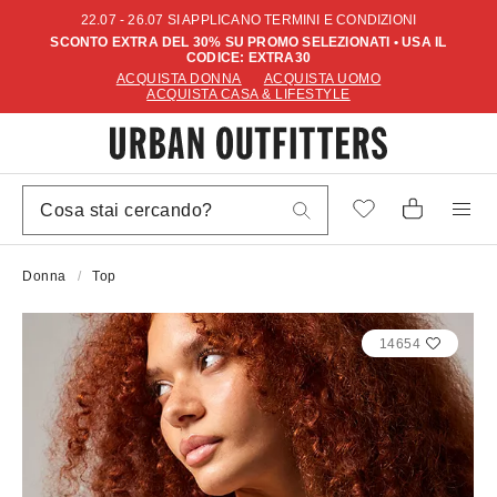
22.07 - 26.07 SI APPLICANO TERMINI E CONDIZIONI
SCONTO EXTRA DEL 30% SU PROMO SELEZIONATI • USA IL
CODICE: EXTRA30
ACQUISTA DONNA
ACQUISTA UOMO
ACQUISTA CASA & LIFESTYLE
Donna
Top
14654