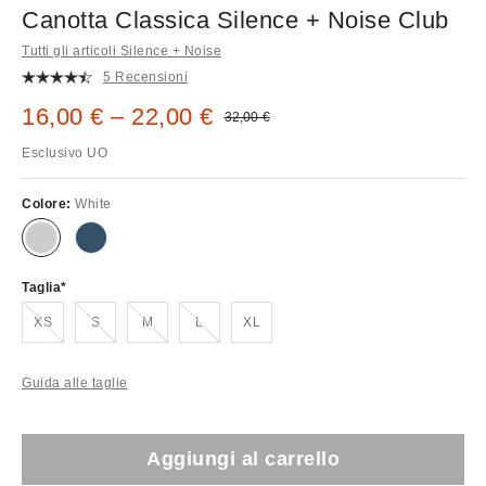
Canotta Classica Silence + Noise Club
Tutti gli articoli Silence + Noise
5 Recensioni
Prezzo di vendita:
16,00 € – 22,00 €
Prezzo originale:
32,00 €
Esclusivo UO
Colore:
White
Taglia
Esaurito!
Esaurito!
Esaurito!
Esaurito!
XS
S
M
L
XL
Guida alle taglie
Aggiungi al carrello