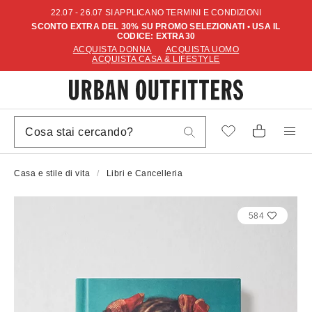
22.07 - 26.07 SI APPLICANO TERMINI E CONDIZIONI
SCONTO EXTRA DEL 30% SU PROMO SELEZIONATI • USA IL
CODICE: EXTRA30
ACQUISTA DONNA
ACQUISTA UOMO
ACQUISTA CASA & LIFESTYLE
Casa e stile di vita
Libri e Cancelleria
584