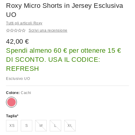
Roxy Micro Shorts in Jersey Esclusiva
UO
Tutti gli articoli Roxy
Scrivi una recensione
42,00 €
Spendi almeno 60 € per ottenere 15 €
DI SCONTO. USA IL CODICE:
REFRESH
Esclusivo UO
Colore:
Cachi
Taglia
Esaurito!
Esaurito!
Esaurito!
XS
S
M
L
XL