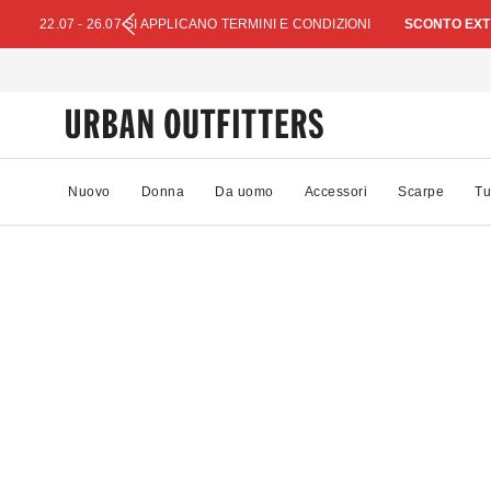
22.07 - 26.07 SI APPLICANO TERMINI E CONDIZIONI
SCONTO EXTR
Nuovo
Donna
Da uomo
Accessori
Scarpe
Tu
69