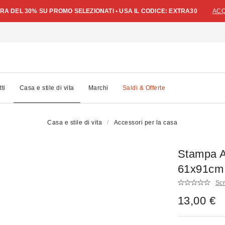
A DEL 30% SU PROMO SELEZIONATI • USA IL CODICE: EXTRA30
ACQ
tti
Casa e stile di vita
Marchi
Saldi & Offerte
Casa e stile di vita
Accessori per la casa
Stampa Ar
61x91cm
Scr
13,00 €